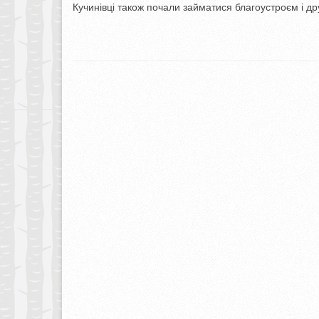
Кучинівці також почали займатися благоустроєм і др