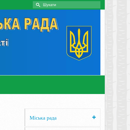
Search
for:
Міська рада