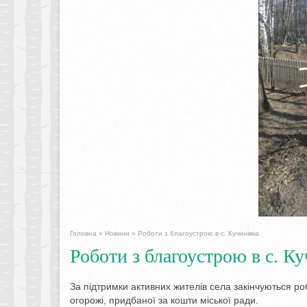
Головна
»
Новини
»
Роботи з благоустрою в с. Кучинівка
Роботи з благоустрою в с. К
За підтримки активних жителів села закінчуються ро
огорожі, придбаної за кошти міської ради.