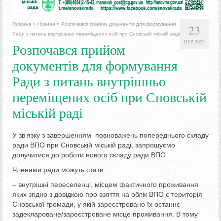
Головна
»
Новини
»
Розпочався прийом документів для формування
23
Ради з питань внутрішньо переміщених осіб при Сновській міській раді
ВЕР 2025
Розпочався прийом
документів для формування
Ради з питань внутрішньо
переміщених осіб при Сновській
міській раді
У зв’язку з завершенням повноважень попереднього складу
ради ВПО при Сновській міській раді, запрошуємо
долучитися до роботи нового складу ради ВПО.
Членами ради можуть стати:
– внутрішні переселенці, місцем фактичного проживання
яких згідно з довідкою про взяття на облік ВПО є територія
Сновської громади, у якій зареєстровано їх останнє
задеклароване/зареєстроване місце проживання. В тому