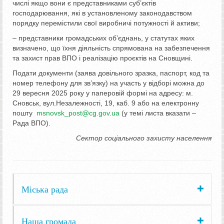
числі якщо вони є представниками суб’єктів
господарювання, які в установленому законодавством
порядку перемістили свої виробничі потужності й активи;
– представники громадських об’єднань, у статутах яких
визначено, що їхня діяльність спрямована на забезпечення
та захист прав ВПО і реалізацію проєктів на Сновщині.
Подати документи (заява довільного зразка, паспорт, код та
номер телефону для зв’язку) на участь у відборі можна до
29 вересня 2025 року у паперовій формі на адресу: м.
Сновськ, вул.Незалежності, 19, каб. 9 або на електронну
пошту
msnovsk_post@cg.gov.ua
(у темі листа вказати –
Рада ВПО).
Сектор соціального захисту населення
Міська рада
Наша громада