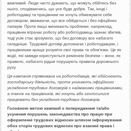
важливий. Люди часто думають, що можуть обійтись без
нього, сподіваючись, що усе буде добре. Так, іноді і
роботодавці та працівники не хочуть обмежувати себе
договором, вважаючи, що все обійдеться і без офіційних
паперів. Проте якщо виникають проблеми, наприклад,
працівник втрачає роботу або роботодавець зазнає збитків,
тоді усім стає зрозуміло, що без договору все набагато
складніше. Трудовий договір допомагає і роботодавцям, і
працівникам краще розуміти свої права та обов’язки. Це як
водії, які завжди користуються ременем безпеки – вони, як
правило, набагато рідше порушують правила дорожнього
руху.
Ця кампанія спрямована на роботодавців, які здійснюють
господарську діяльність, проте уникають офіційного
укладення трудових договорів з найманими працівниками,
а також на працівників, які хочуть або зголосилися
працювати без укладення трудових договорів.
Головною метою кампанії є попередження та/або
усунення порушень законодавства про працю при
оформленні трудових відносин шляхом інформування
обох сторін трудових відносин про взаємні права і