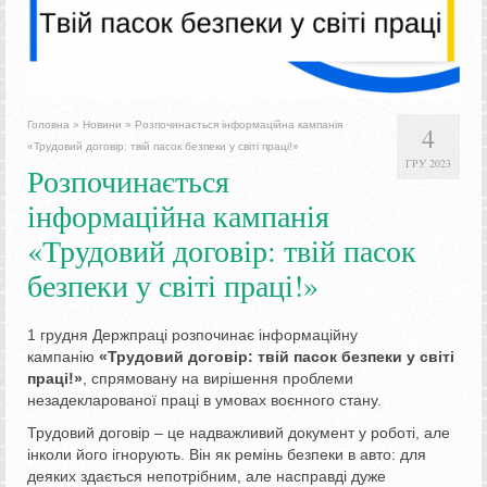
Головна
»
Новини
»
Розпочинається інформаційна кампанія
4
«Трудовий договір: твій пасок безпеки у світі праці!»
ГРУ 2023
Розпочинається
інформаційна кампанія
«Трудовий договір: твій пасок
безпеки у світі праці!»
1 грудня Держпраці розпочинає інформаційну
кампанію
«Трудовий договір: твій пасок безпеки у світі
праці!»
, спрямовану на вирішення проблеми
незадекларованої праці в умовах воєнного стану.
Трудовий договір – це надважливий документ у роботі, але
інколи його ігнорують. Він як ремінь безпеки в авто: для
деяких здається непотрібним, але насправді дуже