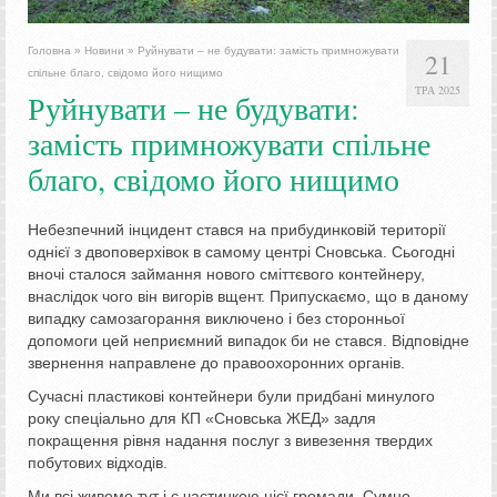
Головна
»
Новини
»
Руйнувати – не будувати: замість примножувати
21
спільне благо, свідомо його нищимо
ТРА 2025
Руйнувати – не будувати:
замість примножувати спільне
благо, свідомо його нищимо
Небезпечний інцидент стався на прибудинковій території
однієї з двоповерхівок в самому центрі Сновська. Сьогодні
вночі сталося займання нового сміттєвого контейнеру,
внаслідок чого він вигорів вщент. Припускаємо, що в даному
випадку самозагорання виключено і без сторонньої
допомоги цей неприємний випадок би не стався. Відповідне
звернення направлене до правоохоронних органів.
Сучасні пластикові контейнери були придбані минулого
року спеціально для КП «Сновська ЖЕД» задля
покращення рівня надання послуг з вивезення твердих
побутових відходів.
Ми всі живемо тут і є частинкою цієї громади. Сумно