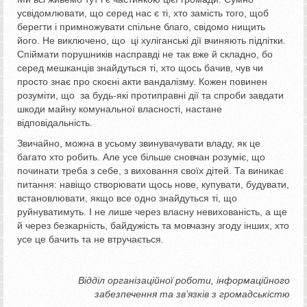
усвідомлювати, що серед нас є ті, хто замість того, щоб
берегти і примножувати спільне благо, свідомо нищить
його. Не виключено, що ці хуліганські дії вчиняють підлітки.
Спіймати порушників насправді не так вже й складно, бо
серед мешканців знайдуться ті, хто щось бачив, чув чи
просто знає про скоєні акти вандалізму. Кожен повинен
розуміти, що за будь-які протиправні дії та спроби завдати
шкоди майну комунальної власності, настане
відповідальність.
Звичайно, можна в усьому звинувачувати владу, як це
багато хто робить. Але усе більше сновчан розуміє, що
починати треба з себе, з виховання своїх дітей. Та виникає
питання: навіщо створювати щось нове, купувати, будувати,
встановлювати, якщо все одно знайдуться ті, що
руйнуватимуть. І не лише через власну невихованість, а ще
й через безкарність, байдужість та мовчазну згоду інших, хто
усе це бачить та не втручається.
Відділ організаційної роботи, інформаційного
забезпечення та зв’язків з громадськістю