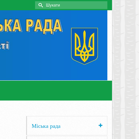
Search
for:
Міська рада