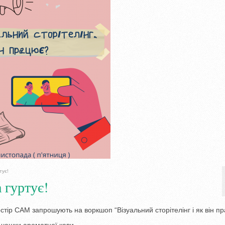
тує!
 гуртує!
тір САМ запрошують на воркшоп “Візуальний сторітелінг і як він п