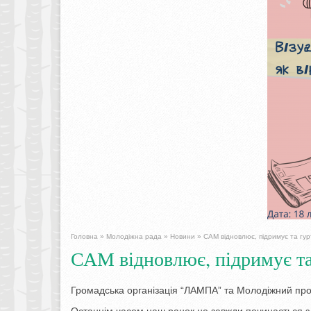
Головна
»
Молодіжна рада
»
Новини
»
САМ відновлює, підримує та гур
САМ відновлює, підримує та
Громадська організація “ЛАМПА” та Молодіжний прос