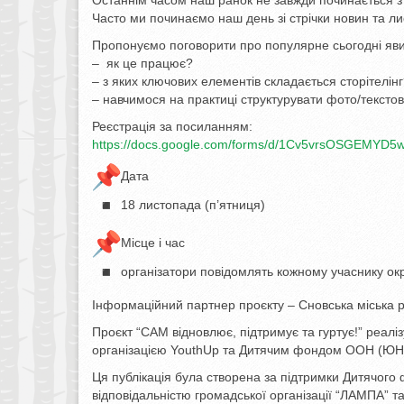
Останнім часом наш ранок не завжди починається з
Часто ми починаємо наш день зі стрічки новин та лис
Пропонуємо поговорити про популярне сьогодні яви
– як це працює?
– з яких ключових елементів складається сторітелін
– навчимося на практиці структурувати фото/текстові
Реєстрація за посиланням:
https://docs.google.com/forms/
d/
1Cv5vrsOSGEMYD5we
Дата
18 листопада (п’ятниця)
Місце і час
організатори повідомлять кожному учаснику о
Інформаційний партнер проєкту – Сновська міська 
Проєкт “САМ відновлює, підтримує та гуртує!” реа
організацією YouthUp та Дитячим фондом ООН (Ю
Ця публікація була створена за підтримки Дитячого 
відповідальністю громадської організації “ЛАМПА” 