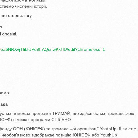
 чашки ароматної кави.
таємо численні історії.
ще сторітелінгу
г?
 оповіді.
a6NRXvjTIiB-
JPo9IrAQsnwKkHU/edit?
chromeless=1
кремо
рада
лізується в межах програми ТРИМАЙ, що здійснюється громадською
НІСЕФ) в межах програми СПІЛЬНО
фонду ООН (ЮНІСЕФ) та громадської організації YouthUp. ЇЇ зміст є
та необов’язково відображає позицію ЮНІСЕФ або YouthUp