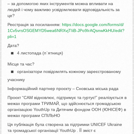
– за допомогою яких інструментів можна впливати на
людей і чому важливо усвідомлювати відповідальність за
це?
Реєстрація за посиланням:
https://docs.google.com/forms/
d/
1Cv5vrsOSGEMYD5wea6NRXvjTIiB-
JPo9IrAQsnwKkHU/edit?
pli=1
Дата?
4 листопада (п`ятниця)
Місце та час?
організатори повідомлять кожному зареєстрованому
учаснику
Інформаційний партнер проєкту – Сновська міська рада
Проєкт “САМ відновлює, підтримує та гуртує!” реалізується в
межах програми ТРИМАЙ, що здійснюється громадською
організацією YouthUp та Дитячим фондом ООН (ЮНІСЕФ) в
межах програми СПІЛЬНО
Ця публікація була створена за підтримки UNICEF Ukraine
та громадської організації YouthUp . ЇЇ зміст є