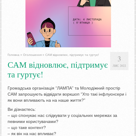
Головна
»
Оголошення
»
САМ відновлює, підтримує та гуртує!
3
САМ відновлює, підтримує
ЛИС 2022
та гуртує!
Громадська організація “ЛАМПА” та Молодіжний простір
САМ запрошують відвідати воркшоп “Хто такі інфлуєнсери і
як вони впливають на на наше життя?”
Ви дізнаєтесь:
– що спонукає нас слідкувати у соціальних мережах за
певними користувачами?
– що таке контент?
– як він на нас впливає?