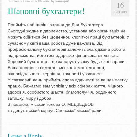
Головна
»
Новини
»
Шановні бухгалтери!
16
Шановні бухгалтери!
ЛИП 2019
Прийміть найщиріші вітання до Дня Бухгалтера.
Сьогодні жодне підприємство, установа або організація не
можуть обійтися без щоденної, клопіткої праці бухгалтерії. У
сучасному світі ваша робота дуже важлива. Від
професіоналізму бухгалтерів залежить злагоджена робота
підприємства, його господарсько-фінансова діяльність.
Хороший бухгалтер – це запорука успіху будь-якої справи.
Ваша професія вимагає високої компетентності,
відповідальності, терпіння, то
чності і уважності.
У святковий день прийміть слова вдячності за вашу нелегку
працю. Бажаємо вам успіхів у всіх сферах життя, міцного
здоров’я, особистого щастя, благополуччя, родинного
затишку, миру і добра!
З повагою, міський голова О. МЕДВЕДЬОВ
та депутатський корпус Сновської міської ради.
Leave a Reply