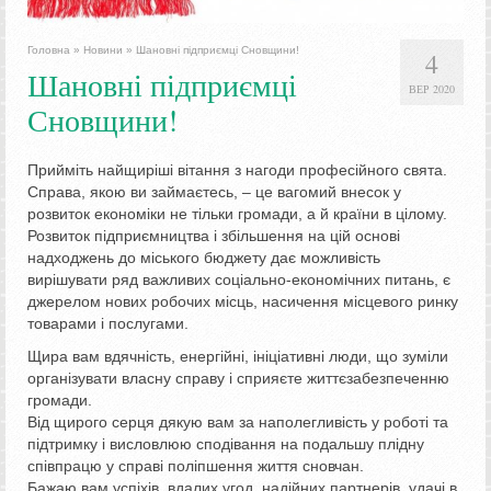
Головна
»
Новини
»
Шановні підприємці Сновщини!
4
Шановні підприємці
ВЕР 2020
Сновщини!
Прийміть найщиріші вітання з нагоди професійного свята.
Справа, якою ви займаєтесь, – це вагомий внесок у
розвиток економіки не тільки громади, а й країни в цілому.
Розвиток підприємництва і збільшення на цій основі
надходжень до міського бюджету дає можливість
вирішувати ряд важливих соціально-економічних питань, є
джерелом нових робочих місць, насичення місцевого ринку
товарами і послугами.
Щира вам вдячність, енергійні, ініціативні люди, що зуміли
організувати власну справу і сприяєте життєзабезпеченню
громади.
Від щирого серця дякую вам за наполегливість у роботі та
підтримку і висловлюю сподівання на подальшу плідну
співпрацю у справі поліпшення життя сновчан.
Бажаю вам успіхів, вдалих угод, надійних партнерів, удачі в