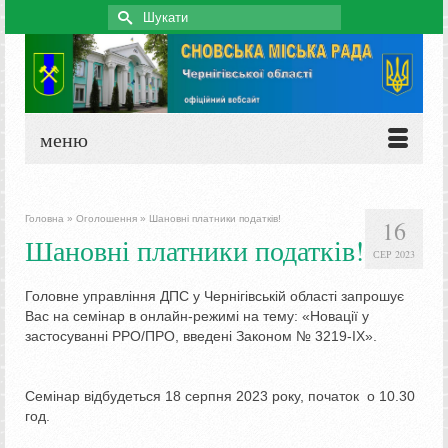
Search
for:
меню
Головна
»
Оголошення
»
Шановні платники податків!
16
Шановні платники податків!
СЕР 2023
Головне управління ДПС у Чернігівській області запрошує
Вас на семінар в онлайн-режимі на тему: «Новації у
застосуванні РРО/ПРО, введені Законом № 3219-IX».
Семінар відбудеться 18 серпня 2023 року, початок о 10.30
год.