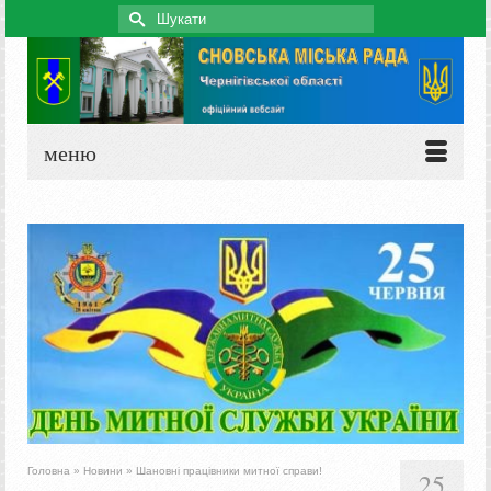
Search
for:
меню
Головна
»
Новини
»
Шановні працівники митної справи!
25