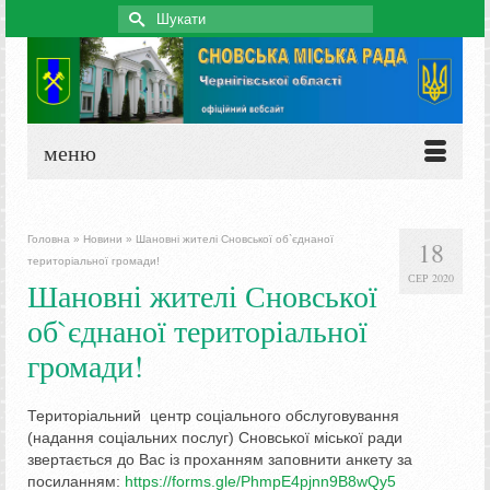
Search
for:
меню
Головна
»
Новини
»
Шановні жителі Сновської об`єднаної
18
територіальної громади!
СЕР 2020
Шановні жителі Сновської
об`єднаної територіальної
громади!
Територіальний центр соціального обслуговування
(надання соціальних послуг) Сновської міської ради
звертається до Вас із проханням заповнити анкету за
посиланням:
https://forms.gle/PhmpE4pjnn9B8wQy5