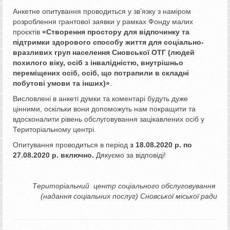
Анкетне опитування проводиться у зв’язку з наміром
розроблення грантової заявки у рамках Фонду малих
проєктів
«
Створення
простору для відпочинку та
підтримки здорового способу життя для соціально-
вразливих груп населення Сновської ОТГ (людей
похилого віку, осіб з інвалідністю, внутрішньо
переміщених осіб, осіб, що потрапили в складні
побутові умови та інших)»
.
Висловлені в анкеті думки та коментарі будуть дуже
цінними, оскільки вони допоможуть нам покращити та
вдосконалити рівень обслуговування зацікавлених осіб у
Територіальному центрі.
Опитування проводиться в період
з 18.08.2020 р. по
27.08.2020 р. включно.
Дякуємо за відповіді!
Територіальний центр соціального обслуговування
(надання соціальних послуг) Сновської міської ради