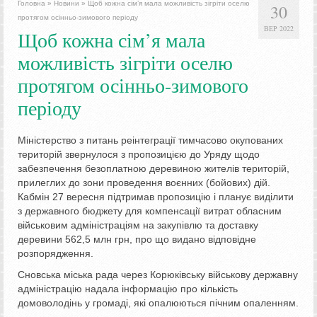
Головна
»
Новини
»
Щоб кожна сім’я мала можливість зігріти оселю
30
протягом осінньо-зимового періоду
ВЕР 2022
Щоб кожна сім’я мала
можливість зігріти оселю
протягом осінньо-зимового
періоду
Міністерство з питань реінтеграції тимчасово окупованих
територій звернулося з пропозицією до Уряду щодо
забезпечення безоплатною деревиною жителів територій,
прилеглих до зони проведення воєнних (бойових) дій.
Кабмін 27 вересня підтримав пропозицію і планує виділити
з державного бюджету для компенсації витрат обласним
військовим адміністраціям на закупівлю та доставку
деревини 562,5 млн грн, про що видано відповідне
розпорядження.
Сновська міська рада через Корюківську військову державну
адміністрацію надала інформацію про кількість
домоволодінь у громаді, які опалюються пічним опаленням.