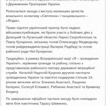
з Державними Прапорами України.
Розпочалися заходи з виступу маленьких артистів
вокального колективу «Світлячок» і танцювального –
«Ягідки».
Право підняти український прапор було надано
військовослужбовцям, які брали участь у бойових діях у
Донецькій та Луганській областях Ларисі Скоробогатько та
Павлу Кухаренко, міському голові Олександру Медведьову,
голові райдержадміністрації Валерію Радібеді та голові
районної ради Ніні Кухаренко.
Традиційно, в рамках Всеукраїнської акції «Я – громадянин
України!», керівники громади та району, спільно з
представником районного сектору державної міграційної
служби Наталієй Надточій-Куценко,вручили паспорти
громадянина України та пам’ятні подарунки п’ятьом 14-
річним жителям міста: Близнюк Анастасії, Лащенко
Катерині, Сологуб Єлізаветі, Рябченко Анастасії та Кривенку
Богдану.
По завершенню офіційної частини заходу було покладено
квіти біля пам’ятника Тарасу Шевченко
.