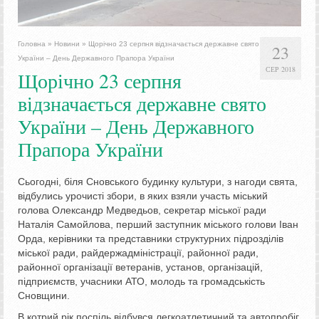
Головна
»
Новини
»
Щорічно 23 серпня відзначається державне свято
23
України – День Державного Прапора України
СЕР 2018
Щорічно 23 серпня
відзначається державне свято
України – День Державного
Прапора України
Сьогодні, біля Сновського будинку культури, з нагоди свята,
відбулись урочисті збори, в яких взяли участь міський
голова Олександр Медведьов, секретар міської ради
Наталія Самойлова, перший заступник міського голови Іван
Орда, керівники та представники структурних підрозділів
міської ради, райдержадміністрації, районної ради,
районної організації ветеранів, установ, організацій,
підприємств, учасники АТО, молодь та громадськість
Сновщини.
В котрий рік поспіль відбувся легкоатлетичний та автопробіг