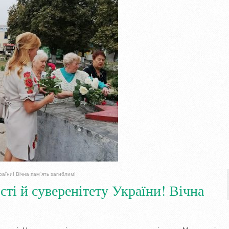
аїни! Вічна пам`ять загиблим!
ті й суверенітету України! Вічна