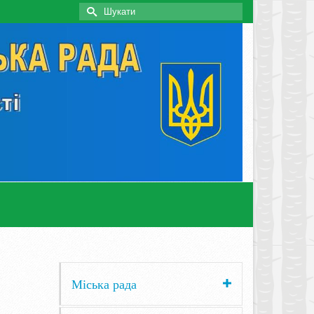
Search
for:
Міська рада