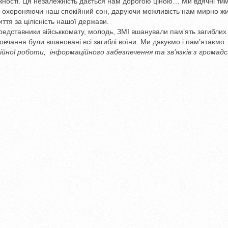
жності. Ця незалежність дається нам дорогою ціною… Ми вдячні тим,
, охороняючи наш спокійний сон, даруючи можливість нам мирно жи
иття за цілісність нашої держави.
представники військкомату, молодь, ЗМІ вшанували пам’ять загиблих
овчання були вшановані всі загиблі воїни. Ми дякуємо і пам’ятаєм
ційної роботи,
інформаційного забезпечення та зв’язків з громад