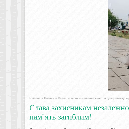
Головна
»
Новини
»
Слава захисникам незалежності й суверенітету Укр
Слава захисникам незалежнос
пам`ять загиблим!