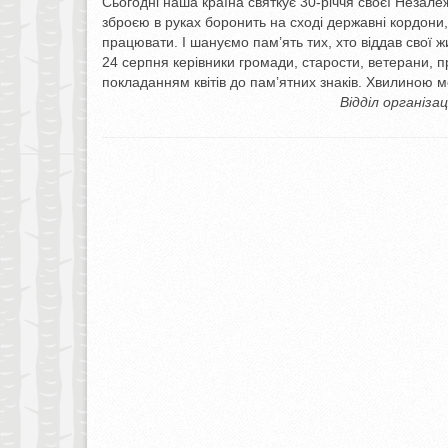
Сьогодні наша країна святкує 30-річчя своєї Незале
зброєю в руках боронить на сході державні кордони
працювати. І шануємо пам’ять тих, хто віддав свої ж
24 серпня керівники громади, старости, ветерани, 
покладанням квітів до пам’ятних знаків. Хвилиною м
Відділ організа