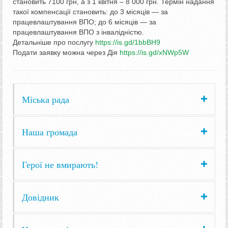
становить 7100 грн, а з 1 квітня – 8 000 грн. Термін надання
такої компенсації становить: до 3 місяців — за
працевлаштування ВПО; до 6 місяців — за
працевлаштування ВПО з інвалідністю.
Детальніше про послугу
https://is.gd/1bbBH9
Подати заявку можна через Дія
https://is.gd/xNWp5W
Міська рада
Наша громада
Герої не вмирають!
Довідник