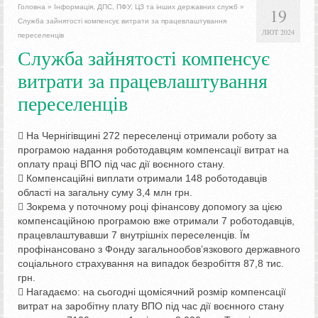
Головна
»
Інформація, ДПС, ПФУ, ЦЗ та інших державних служб
»
19
Служба зайнятості компенсує витрати за працевлаштування
ЛЮТ 2024
переселенців
Служба зайнятості компенсує
витрати за працевлаштування
переселенців
 На Чернігівщині 272 переселенці отримали роботу за
програмою надання роботодавцям компенсації витрат на
оплату праці ВПО під час дії воєнного стану.
 Компенсаційні виплати отримали 148 роботодавців
області на загальну суму 3,4 млн грн.
 Зокрема у поточному році фінансову допомогу за цією
компенсаційною програмою вже отримали 7 роботодавців,
працевлаштувавши 7 внутрішніх переселенців. Їм
профінансовано з Фонду загальнообов’язкового державного
соціального страхування на випадок безробіття 87,8 тис.
грн.
 Нагадаємо: на сьогодні щомісячний розмір компенсації
витрат на заробітну плату ВПО під час дії воєнного стану