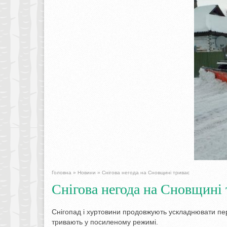
Головна
»
Новини
»
Снігова негода на Сновщині триває
Снігова негода на Сновщині 
Снігопад і хуртовини продовжують ускладнювати пер
тривають у посиленому режимі.