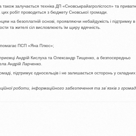
 а також залучається техніка ДП «Сновськрайагролісгосп» та приват
а цих робіт проводиться з бюджету Сновської громади.
нцям на безоплатній основі, проявляючи небайдужість і підтримку в
ости та жителі сіл висловлюють їм щиру вдячність.
 допомагає ПСП «Яна Плюс»;
дприємці Андрій Кислуха та Олександр Тищенко, а безпосередньо
села Андрій Ларченко.
омаді, підтримує односельців і не залишається осторонь у складних
заційної роботи, інформаційного забезпечення та зв`язків з грома