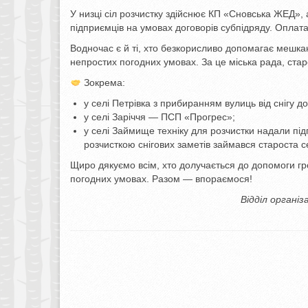
У низці сіл розчистку здійснює КП «Сновська ЖЕД»,
підприємців на умовах договорів субпідряду. Оплат
Водночас є й ті, хто безкорисливо допомагає мешка
непростих погодних умовах. За це міська рада, стар
Зокрема:
у селі Петрівка з прибиранням вулиць від снігу
у селі Заріччя — ПСП «Прогрес»;
у селі Займище техніку для розчистки надали пі
розчисткою снігових заметів займався староста 
Щиро дякуємо всім, хто долучається до допомоги гр
погодних умовах. Разом — впораємося!
Відділ органі