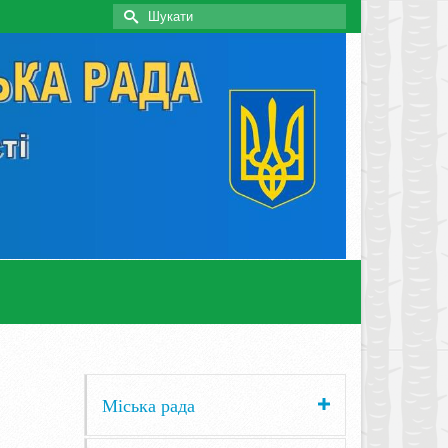
Search
for:
Міська рада