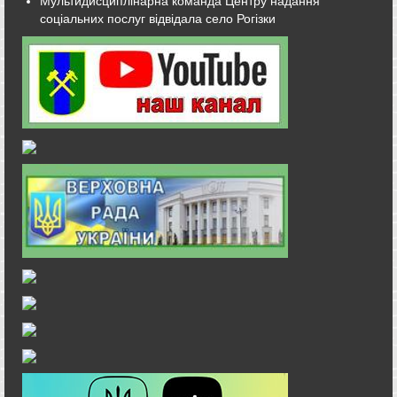
Мультидисциплінарна команда Центру надання
соціальних послуг відвідала село Рогізки