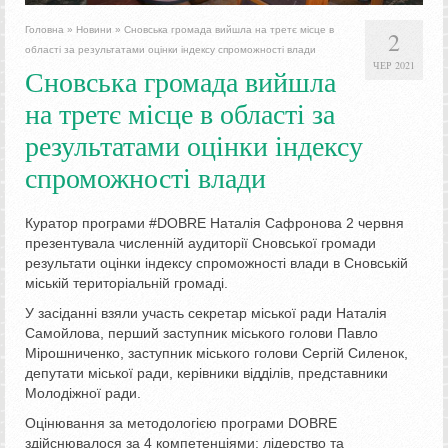
Головна
»
Новини
»
Сновська громада вийшла на третє місце в
2
області за результатами оцінки індексу спроможності влади
ЧЕР 2021
Сновська громада вийшла
на третє місце в області за
результатами оцінки індексу
спроможності влади
Куратор програми #DOBRE Наталія Сафронова 2 червня
презентувала численній аудиторії Сновської громади
результати оцінки індексу спроможності влади в Сновській
міській територіальній громаді.
У засіданні взяли участь секретар міської ради Наталія
Самойлова, перший заступник міського голови Павло
Мірошниченко, заступник міського голови Сергій Силенок,
депутати міської ради, керівники відділів, представники
Молодіжної ради.
Оцінювання за методологією програми DOBRE
здійснювалося за 4 компетенціями: лідерство та