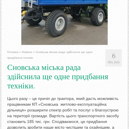
Головна
»
Новини
»
Сновська міська рада здійснила ще одне
6
придбання техніки.
ТРА 2020
Сновська міська рада
здійснила ще одне придбання
техніки.
Цього разу – це причіп до трактора, який дасть можливість
працівникам КП «Сновська житлово-експлуатаційна
дільниця» розширити спектр робіт та послуг з благоустрою
на території громади. Вартість цього транспортного засобу
становить 185 тис. грн. Сподіваємося, це придбання
дозволить зробити наше місто чистішим та охайнішим, а