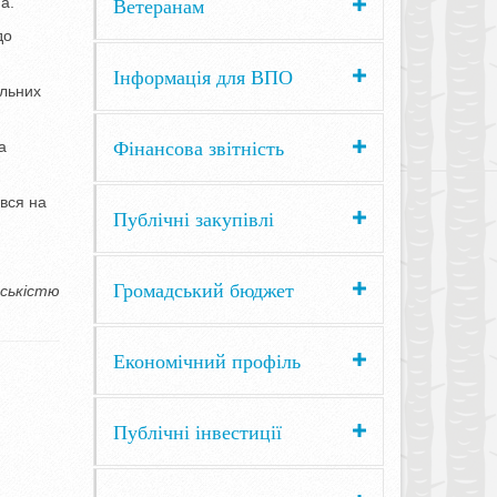
Ветеранам
а.
до
Інформація для ВПО
ельних
Фінансова звітність
а
явся на
Публічні закупівлі
Громадський бюджет
дськістю
Економічний профіль
Публічні інвестиції