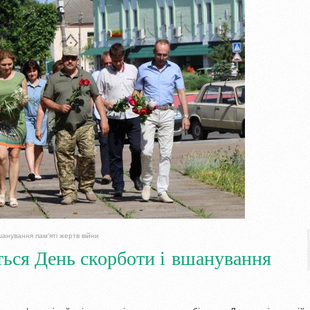
шанування пам’яті жертв війни
ється День скорботи і вшанування