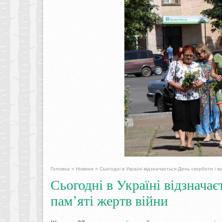
Головна
»
Новини
»
Сьогодні в Україні відзначається День скорботи і в
Сьогодні в Україні відзнача
пам’яті жертв війни