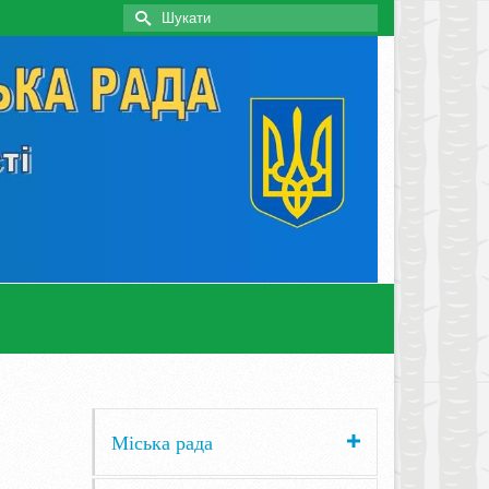
Search
for:
Міська рада