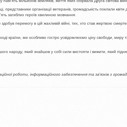
пам’ять мільйонів земляків, життя яких обірвала Друга світова війн
і, представники організації ветеранів, громадськість поклали квіти 
’ять загиблих героїв хвилиною мовчання.
о здобув перемогу в цій жахливій війні, тих, хто став жертвою смерт
 сході країни, ми особливо гостро усвідомлюємо ціну свободи, миру т
го народу, який знайшов у собі сили вистояти і вижити, який підн
заційної роботи, інформаційного забезпечення та зв’язків з грома