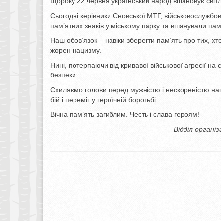
Щороку 22 червня український народ вшановує світлу 
Сьогодні керівники Сновської МТГ, військовослужбовц
пам’ятних знаків у міському парку та вшанували пам
Наш обов’язок – навіки зберегти пам’ять про тих, хт
жорен нацизму.
Нині, потерпаючи від кривавої військової агресії на
безпеки.
Схиляємо голови перед мужністю і нескореністю нашо
бій і переміг у героїчній боротьбі.
Вічна пам’ять загиблим. Честь і слава героям!
Відділ органі