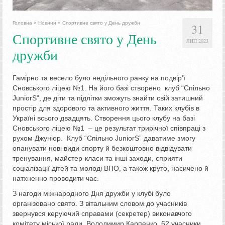
Головна
»
Новини
»
Спортивне свято у День дружби
31
Спортивне свято у День
ЛИП 2023
дружби
Гамірно та весело було недільного ранку на подвір’ї
Сновського ліцею №1. На його базі створено клуб “Спільно
JuniorS”, де діти та підлітки зможуть знайти свій затишний
простір для здорового та активного життя. Таких клубів в
Україні всього двадцять. Створення цього клубу на базі
Сновського ліцею №1 – це результат трирічної співпраці з
рухом Джуніор. Клуб “Спільно JuniorS” даватиме змогу
опанувати нові види спорту й безкоштовно відвідувати
тренування, майстер-класи та інші заходи, сприяти
соціалізації дітей та молоді ВПО, а також круто, насичено й
натхненно проводити час.
З нагоди міжнародного Дня дружби у клубі було
організовано свято. З вітальним словом до учасників
звернувся керуючий справами (секретер) виконавчого
комітету міської ради Володимир Карпенко. 62 учасники