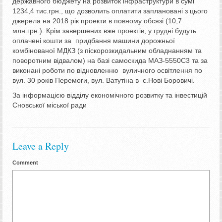
державного бюджету на розвиток інфраструктури в сумі
1234,4 тис.грн., що дозволить оплатити заплановані з цього
джерела на 2018 рік проекти в повному обсязі (10,7
млн.грн.). Крім завершених вже проектів, у грудні будуть
оплачені кошти за придбання машини дорожньої
комбінованої МДКЗ (з піскорозкидальним обладнанням та
поворотним відвалом) на базі самоскида МАЗ-5550С3 та за
виконані роботи по відновленню вуличного освітлення по
вул. 30 років Перемоги, вул. Ватутіна в с.Нові Боровичі.
За інформацією відділу економічного розвитку та інвестицій
Сновської міської ради
Leave a Reply
Comment