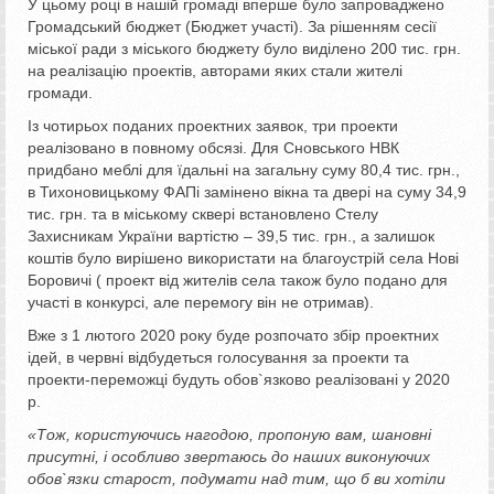
У цьому році в нашій громаді вперше було запроваджено
Громадський бюджет (Бюджет участі). За рішенням сесії
міської ради з міського бюджету було виділено 200 тис. грн.
на реалізацію проектів, авторами яких стали жителі
громади.
Із чотирьох поданих проектних заявок, три проекти
реалізовано в повному обсязі. Для Сновського НВК
придбано меблі для їдальні на загальну суму 80,4 тис. грн.,
в Тихоновицькому ФАПі замінено вікна та двері на суму 34,9
тис. грн. та в міському сквері встановлено Стелу
Захисникам України вартістю – 39,5 тис. грн., а залишок
коштів було вирішено використати на благоустрій села Нові
Боровичі ( проект від жителів села також було подано для
участі в конкурсі, але перемогу він не отримав).
Вже з 1 лютого 2020 року буде розпочато збір проектних
ідей, в червні відбудеться голосування за проекти та
проекти-переможці будуть обов`язково реалізовані у 2020
р.
«Тож, користуючись нагодою, пропоную вам, шановні
присутні, і особливо звертаюсь до наших виконуючих
обов`язки старост, подумати над тим, що б ви хотіли