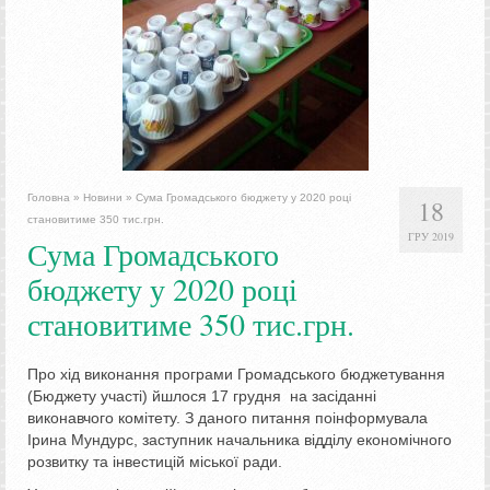
Головна
»
Новини
»
Сума Громадського бюджету у 2020 році
18
становитиме 350 тис.грн.
ГРУ 2019
Сума Громадського
бюджету у 2020 році
становитиме 350 тис.грн.
Про хід виконання програми Громадського бюджетування
(Бюджету участі) йшлося 17 грудня на засіданні
виконавчого комітету. З даного питання поінформувала
Ірина Мундурс, заступник начальника відділу економічного
розвитку та інвестицій міської ради.