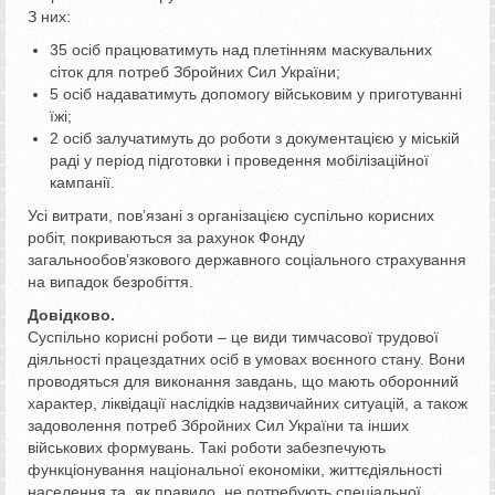
З них:
35 осіб працюватимуть над плетінням маскувальних
сіток для потреб Збройних Сил України;
5 осіб надаватимуть допомогу військовим у приготуванні
їжі;
2 осіб залучатимуть до роботи з документацією у міській
раді у період підготовки і проведення мобілізаційної
кампанії.
Усі витрати, пов’язані з організацією суспільно корисних
робіт, покриваються за рахунок Фонду
загальнообов’язкового державного соціального страхування
на випадок безробіття.
Довідково.
Суспільно корисні роботи – це види тимчасової трудової
діяльності працездатних осіб в умовах воєнного стану. Вони
проводяться для виконання завдань, що мають оборонний
характер, ліквідації наслідків надзвичайних ситуацій, а також
задоволення потреб Збройних Сил України та інших
військових формувань. Такі роботи забезпечують
функціонування національної економіки, життєдіяльності
населення та, як правило, не потребують спеціальної