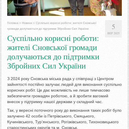
Головна
»
Новини
»
Суспільно корисні роботи: жителі Сновської
5
громади долучаються до підтримки Збройних Сил України
ВЕР 2025
Суспільно корисні роботи:
жителі Сновської громади
долучаються до підтримки
Збройних Сил України
З 2024 року Сновська міська рада у співпраці з Центром
зайнятості постійно залучає людей для виконання суспільно
корисних робіт. Це дає можливість не лише тимчасово
забезпечити громадян роботою, а й зробити вагомий
внесок у підтримку нашої держави у складний час.
Так, у вересні поточного року до виконання таких робіт було
залучено 42 особи із Петрівського, Смяцького,
Кучинівського, Тур’янського, Рогізківського, Тихоновицького
старостинських округів та м. Сновськ.