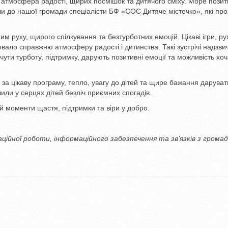
атмосфера радості, щирих посмішок та дитячого сміху. Море пози
зли до нашої громади спеціалісти БФ «СОС Дитяче містечко», які пр
м руху, щирого спілкування та безтурботних емоцій. Цікаві ігри, ру
ювало справжню атмосферу радості і дитинства. Такі зустрічі надзв
ути турботу, підтримку, дарують позитивні емоції та можливість хоч
а цікаву програму, тепло, увагу до дітей та щире бажання даруват
или у серцях дітей безліч приємних спогадів.
 моменти щастя, підтримки та віри у добро.
заційної роботи, інформаційного забезпечення та зв’язків з грома