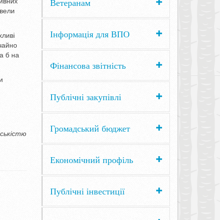
Ветеранам
тивних
овели
Інформація для ВПО
хливі
ичайно
а б на
Фінансова звітність
и
Публічні закупівлі
Громадський бюджет
дськістю
Економічний профіль
Публічні інвестиції