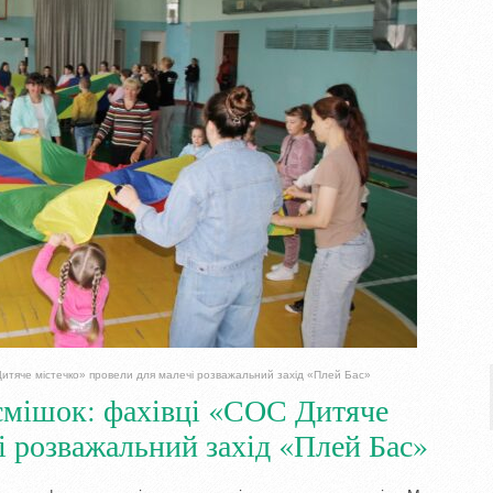
 Дитяче містечко» провели для малечі розважальний захід «Плей Бас»
осмішок: фахівці «СОС Дитяче
і розважальний захід «Плей Бас»