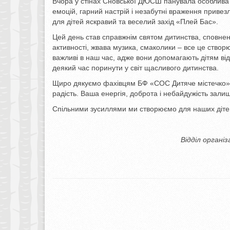
Вчора у стінах Сновської ДЮСШ панувала особлива 
емоцій, гарний настрій і незабутні враження приве
для дітей яскравий та веселий захід «Плей Бас».
Цей день став справжнім святом дитинства, сповнени
активності, жвава музика, смаколики – все це створ
важливі в наш час, адже вони допомагають дітям відч
деякий час поринути у світ щасливого дитинства.
Щиро дякуємо фахівцям БФ «СОС Дитяче містечко» з
радість. Ваша енергія, доброта і небайдужість залиш
Спільними зусиллями ми створюємо для наших дітей
Відділ органі