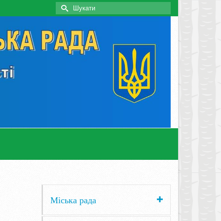
Search
for:
Міська рада