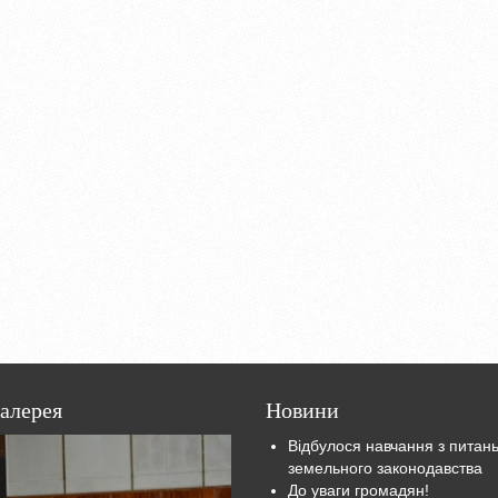
алерея
Новини
Відбулося навчання з питан
земельного законодавства
До уваги громадян!