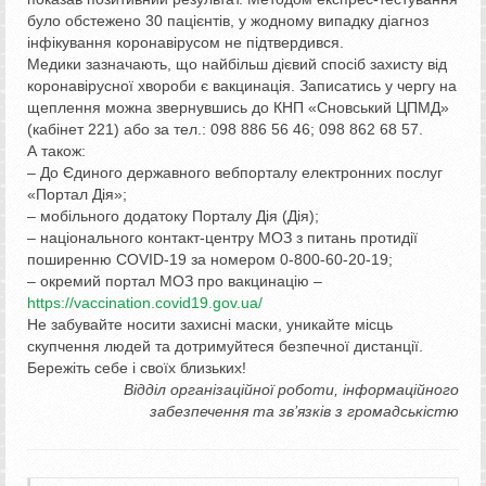
було обстежено 30 пацієнтів, у жодному випадку діагноз
інфікування коронавірусом не підтвердився.
Медики зазначають, що найбільш дієвий спосіб захисту від
коронавірусної хвороби є вакцинація. Записатись у чергу на
щеплення можна звернувшись до КНП «Сновський ЦПМД»
(кабінет 221) або за тел.: 098 886 56 46; 098 862 68 57.
А також:
– До Єдиного державного вебпорталу електронних послуг
«Портал Дія»;
– мобільного додатоку Порталу Дія (Дія);
– національного контакт-центру МОЗ з питань протидії
поширенню COVID-19 за номером 0-800-60-20-19;
– окремий портал МОЗ про вакцинацію –
https://vaccination.covid19.gov.ua/
Не забувайте носити захисні маски, уникайте місць
скупчення людей та дотримуйтеся безпечної дистанції.
Бережіть себе і своїх близьких!
Відділ організаційної роботи, інформаційного
забезпечення та зв’язків з громадськістю