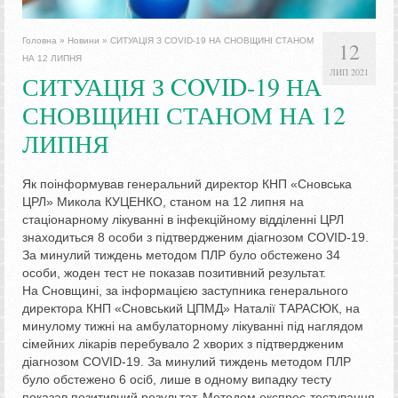
Головна
»
Новини
»
СИТУАЦІЯ З COVID-19 НА СНОВЩИНІ СТАНОМ
12
НА 12 ЛИПНЯ
ЛИП 2021
СИТУАЦІЯ З COVID-19 НА
СНОВЩИНІ СТАНОМ НА 12
ЛИПНЯ
Як поінформував генеральний директор КНП «Сновська
ЦРЛ» Микола КУЦЕНКО, станом на 12 липня на
стаціонарному лікуванні в інфекційному відділенні ЦРЛ
знаходиться 8 особи з підтвердженим діагнозом COVID-19.
За минулий тиждень методом ПЛР було обстежено 34
особи, жоден тест не показав позитивний результат.
На Сновщині, за інформацією заступника генерального
директора КНП «Сновський ЦПМД» Наталії ТАРАСЮК, на
минулому тижні на амбулаторному лікуванні під наглядом
сімейних лікарів перебувало 2 хворих з підтвердженим
діагнозом COVID-19. За минулий тиждень методом ПЛР
було обстежено 6 осіб, лише в одному випадку тесту
показав позитивний результат. Методом експрес-тестування