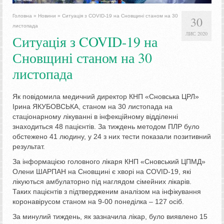
Головна
»
Новини
»
Ситуація з COVID-19 на Сновщині станом на 30
30
листопада
ЛИС 2020
Ситуація з COVID-19 на
Сновщині станом на 30
листопада
Як повідомила медичний директор КНП «Сновська ЦРЛ»
Ірина ЯКУБОВСЬКА, станом на 30 листопада на
стаціонарному лікуванні в інфекційному відділенні
знаходиться 48 пацієнтів. За тиждень методом ПЛР було
обстежено 41 людину, у 24 з них тести показали позитивний
результат.
За інформацією головного лікаря КНП «Сновський ЦПМД»
Олени ШАРПАН на Сновщині є хворі на COVID-19, які
лікуються амбулаторно під наглядом сімейних лікарів.
Таких пацієнтів з підтвердженим аналізом на інфікування
коронавірусом станом на 9-00 понеділка – 127 осіб.
За минулий тиждень, як зазначила лікар, було виявлено 15