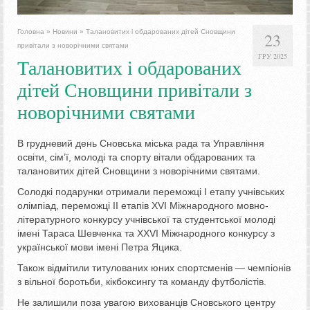
Головна
»
Новини
»
Талановитих і обдарованих дітей Сновщини
23
привітали з новорічними святами
ГРУ 2025
Талановитих і обдарованих
дітей Сновщини привітали з
новорічними святами
В грудневий день Сновська міська рада та Управління
освіти, сім’ї, молоді та спорту вітали обдарованих та
талановитих дітей Сновщини з новорічними святами.
Солодкі подарунки отримали переможці І етапу учнівських
олімпіад, переможці ІІ етапів XVI Міжнародного мовно-
літературного конкурсу учнівської та студентської молоді
імені Тараса Шевченка та XXVI Міжнародного конкурсу з
української мови імені Петра Яцика.
Також відмітили титулованих юних спортсменів — чемпіонів
з вільної боротьби, кікбоксингу та команду футболістів.
Не залишили поза увагою вихованців Сновського центру