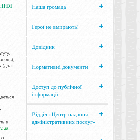
ення
Наша громада
Герої не вмирають!
Довідник
туту,
авець),
Нормативні документи
 (далі
Доступ до публічної
інформації
дається
и
Відділ «Центр надання
адміністративних послуг»
ть в
ov.ua
.
ва.