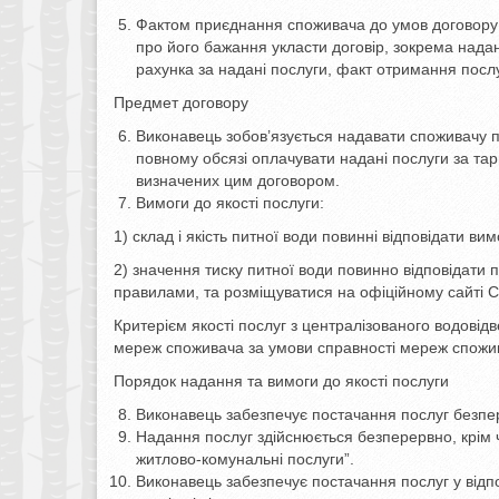
Фактом приєднання споживача до умов договору (
про його бажання укласти договір, зокрема нада
рахунка за надані послуги, факт отримання послу
Предмет договору
Виконавець зобов’язується надавати споживачу по
повному обсязі оплачувати надані послуги за тар
визначених цим договором.
Вимоги до якості послуги:
1) склад і якість питної води повинні відповідати в
2) значення тиску питної води повинно відповідат
правилами, та розміщуватися на офіційному сайті С
Критерієм якості послуг з централізованого водові
мереж споживача за умови справності мереж спожи
Порядок надання та вимоги до якості послуги
Виконавець забезпечує постачання послуг безпер
Надання послуг здійснюється безперервно, крім 
житлово-комунальні послуги”.
Виконавець забезпечує постачання послуг у відпов