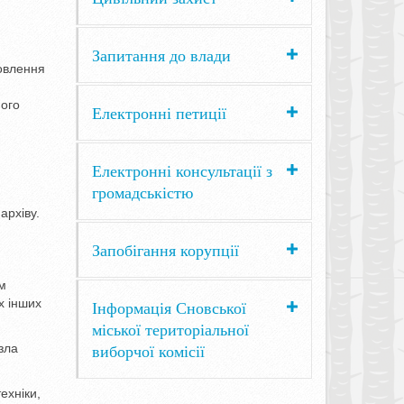
Запитання до влади
новлення
ного
Електронні петиції
Електронні консультації з
громадськістю
архіву.
Запобігання корупції
ем
х інших
Інформація Сновської
міської територіальної
виборчої комісії
зла
ехніки,