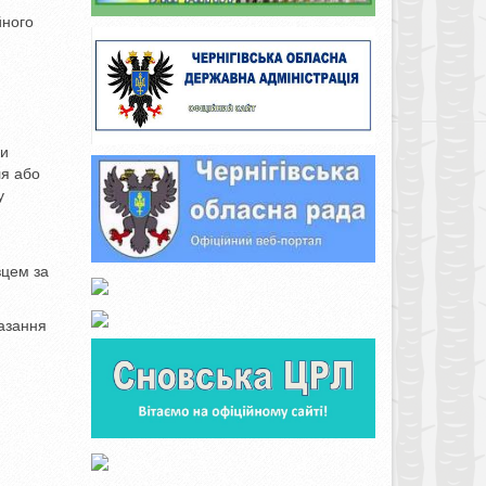
йного
ки
ля або
у
вцем за
казання