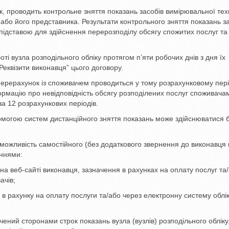
к, проводить контрольне зняття показань засобів вимірювальної тех
а або його представника. Результати контрольного зняття показань з
є підставою для здійснення перерозподілу обсягу спожитих послуг та
і вузла розподільного обліку протягом п’яти робочих днів з дня їх
Реквізити виконавця” цього договору.
перерахунок із споживачем проводиться у тому розрахунковому періо
рмацію про невідповідність обсягу розподілених послуг споживача
за 12 розрахункових періодів.
помогою систем дистанційного зняття показань може здійснюватися 
 можливість самостійного (без додаткового звернення до виконавця 
ннями:
на веб-сайті виконавця, зазначення в рахунках на оплату послуг та
ачів;
в рахунку на оплату послуги та/або через електронну систему облі
ений сторонами строк показань вузла (вузлів) розподільного обліку