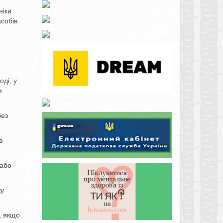
ніки
асобів
ді, у
м
без
в
/або
ку
, якщо