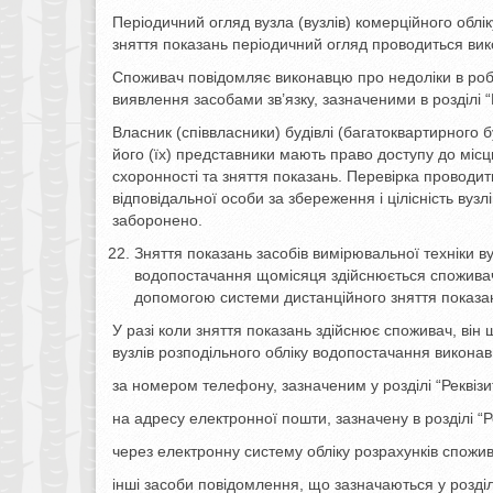
Періодичний огляд вузла (вузлів) комерційного облік
зняття показань періодичний огляд проводиться вико
Споживач повідомляє виконавцю про недоліки в робот
виявлення засобами зв’язку, зазначеними в розділі “
Власник (співвласники) будівлі (багатоквартирного 
його (їх) представники мають право доступу до місц
схоронності та зняття показань. Перевірка проводи
відповідальної особи за збереження і цілісність вузл
заборонено.
Зняття показань засобів вимірювальної техніки ву
водопостачання щомісяця здійснюється споживаче
допомогою системи дистанційного зняття показа
У разі коли зняття показань здійснює споживач, ві
вузлів розподільного обліку водопостачання виконав
за номером телефону, зазначеним у розділі “Реквізи
на адресу електронної пошти, зазначену в розділі “Р
через електронну систему обліку розрахунків спожива
інші засоби повідомлення, що зазначаються у розділі