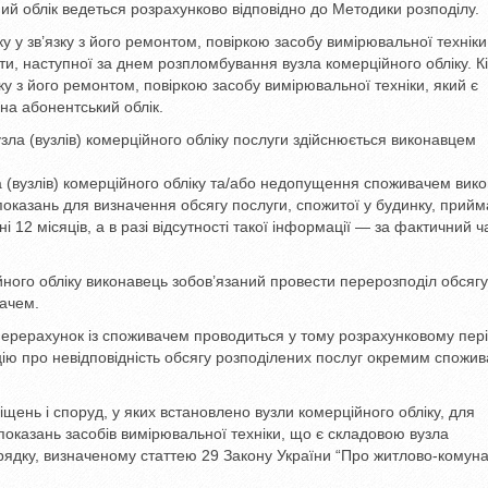
ний облік ведеться розрахунково відповідно до Методики розподілу.
ку у зв’язку з його ремонтом, повіркою засобу вимірювальної техніки
ти, наступної за днем розпломбування вузла комерційного обліку. К
зку з його ремонтом, повіркою засобу вимірювальної техніки, який є
на абонентський облік.
узла (вузлів) комерційного обліку послуги здійснюється виконавцем
ла (вузлів) комерційного обліку та/або недопущення споживачем вик
 показань для визначення обсягу послуги, спожитої у будинку, прий
12 місяців, а в разі відсутності такої інформації — за фактичний ч
йного обліку виконавець зобов’язаний провести перерозподіл обсягу
вачем.
перерахунок із споживачем проводиться у тому розрахунковому періо
ю про невідповідність обсягу розподілених послуг окремим спожив
щень і споруд, у яких встановлено вузли комерційного обліку, для
я показань засобів вимірювальної техніки, що є складовою вузла
орядку, визначеному статтею 29 Закону України “Про житлово-комуна