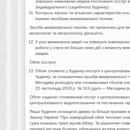
зовнішніх інженерних мереж постачання послуг 
(індивідуального (садибного) будинку).
Контроль якісних та кількісних характеристик пос
іншими засобами вимірювальної техніки.
Засоби вимірювальної техніки, які призначені для в
метрологію та метрологічну діяльність.
У разі виникнення аварії на зовнішніх інженерн
роботи у строк не більше семи діб з моменту в
аварію.
Облік послуги
Обсяг спожитої у будинку послуги з централізова
будинку, за показаннями засобів вимірювальної те
Методики розподілу між споживачами обсягів спож
22 листопада 2018 р. № 315 (далі — Методика ро
Обсяг наданих споживачеві послуг з централізованог
централізованого водопостачання та постачання гар
Якщо будинок оснащено двома та більше вузлами ко
Закону України “Про комерційний облік теплової ене
сума показань таких вузлів обліку. За рішенням спі
окремої частини будинку, обладнаної вузлом комерці