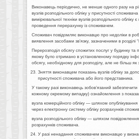
Виконавець періодично, не менше одного разу на рі
вузлів розподільного обліку у присутності споживач
вимірювальної техніки вузлів розподільного обліку 
проведення перерахунку із споживачем.
Споживач повідомляє виконавцю про недоліки в робот
виявлення засобами зв’язку, зазначеними в розділі “
Перерозподіл обсягу спожитих послуг у будинку та 
якому було отримано в установленому порядку інфо
обсягу, необхідному для розподілу, але не більш як 
Зняття виконавцем показань вузлів обліку за до
присутності споживача або його представника.
У такому разі виконавець зобов’язаний забезпечити
кожному окремому випадку) ознайомлення з показа
вузла комерційного обліку — шляхом опублікування 
через електронну систему обліку розрахунків спожив
вузла розподільного обліку — шляхом повідомлення 
розрахунків споживача.
У разі ненадання споживачем виконавцю у визнач