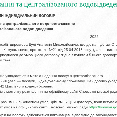
ання та централізованого водовідвед
Й ІНДИВІДУАЛЬНИЙ ДОГОВІР
г з централізованого водопостачання та
алізованого водовідведення
ськ 2022 р.
собі директора Дулі Анатолія Миколайовича, що діє на підставі Ста
 «Комунальник», протокол №21 від 25.04.2018 року, (далі — викон
приєднався до умов цього договору згідно з пунктом 5 цього договору
о таке.
що укладається з метою надання послуг з централізованого
ння (далі — послуги) індивідуальному споживачу. Цей договір укла
42 Цивільного кодексу України.
ів з моменту розміщення на офіційному сайті Сновської міської рад
разі зміни виконавцем умов, крім зміни ціни договору, вони вступаю
их умов на офіційному сайті Сновської міської ради
https://snovmr.g
фів на послуги здійснюється виконавцем відповідно до законодавст