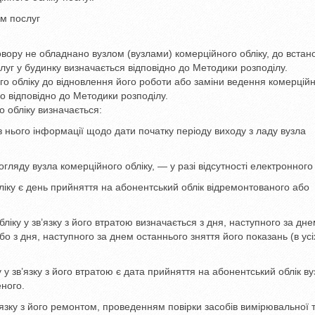
м послуг
овору не обладнано вузлом (вузлами) комерційного обліку, до вста
слуг у будинку визначається відповідно до Методики розподілу.
ого обліку до відновлення його роботи або заміни ведення комерцій
о відповідно до Методики розподілу.
о обліку визначається:
 нього інформації щодо дати початку періоду виходу з ладу вузла
гляду вузла комерційного обліку, — у разі відсутності електронного 
ліку є день прийняття на абонентський облік відремонтованого або
бліку у зв’язку з його втратою визначається з дня, наступного за дн
о з дня, наступного за днем останнього зняття його показань (в усі
у у зв’язку з його втратою є дата прийняття на абонентський облік ву
еного.
в’язку з його ремонтом, проведенням повірки засобів вимірювальної т