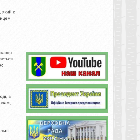
, який є
інцем
онавця
мається
ас
ді, в
ачам,
льні