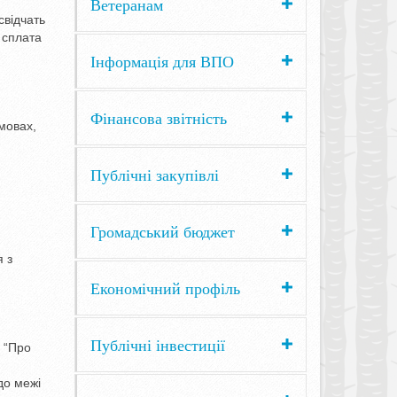
Ветеранам
свідчать
 сплата
Інформація для ВПО
Фінансова звітність
мовах,
Публічні закупівлі
Громадський бюджет
я з
Економічний профіль
Публічні інвестиції
 “Про
до межі