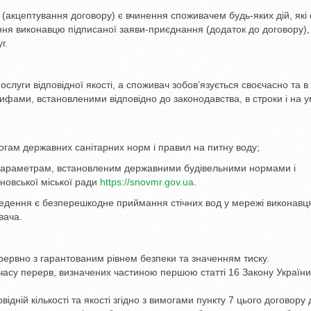
акцептування договору) є вчинення споживачем будь-яких дій, які 
ння виконавцю підписаної заяви-приєднання (додаток до договору),
г.
слуги відповідної якості, а споживач зобов’язується своєчасно та в
ифами, встановленими відповідно до законодавства, в строки і на у
имогам державних санітарних норм і правил на питну воду;
и параметрам, встановленим державними будівельними нормами і
новської міської ради
https://snovmr.gov.ua
.
дведення є безперешкодне приймання стічних вод у мережі виконавц
вача.
ервно з гарантованим рівнем безпеки та значенням тиску.
часу перерв, визначених частиною першою статті 16 Закону України
ідній кількості та якості згідно з вимогами пункту 7 цього договору 