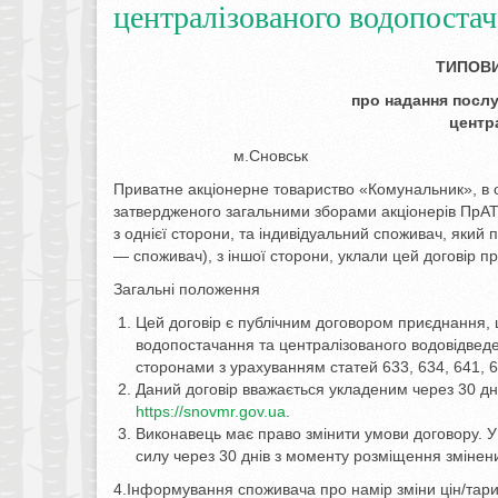
централізованого водопостач
ТИПОВИ
про надання послу
центр
м.Снов
Приватне акціонерне товариство «Комунальник», в о
затвердженого загальними зборами акціонерів ПрАТ
з однієї сторони, та індивідуальний споживач, який 
— споживач), з іншої сторони, уклали цей договір пр
Загальні положення
Цей договір є публічним договором приєднання, 
водопостачання та централізованого водовідведе
сторонами з урахуванням статей 633, 634, 641, 6
Даний договір вважається укладеним через 30 дн
https://snovmr.gov.ua
.
Виконавець має право змінити умови договору. У 
силу через 30 днів з моменту розміщення змінен
4.Інформування споживача про намір зміни цін/тари