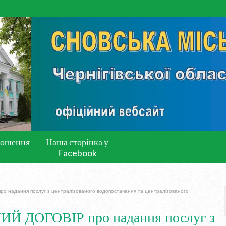
лошення
Наша сторінка у
Facebook
надання послуг з централізованого водопостачання та централізованого
 ДОГОВІР про надання послуг з