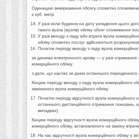
Одиницею вимірювання обсягу спожитих споживаче
є куб. метр.
У разі коли будинок на дату укладення цього дог
такого вузла (вузлів) обліку обсяг споживання по
У разі виходу з ладу або втрати вузла комерційн
обліку спожитих послуг здійснюється розрахунков
Початок періоду виходу з ладу вузла комерційног
за даними електронного архіву — у разі отримання з
комерційного обліку;
з дати, що настає за днем останнього періодичного о
Кінцем періоду виходу з ладу вузла комерційного об
заміненого вузла комерційного обліку.
Початок періоду відсутності вузла комерційного о
останнього дистанційного отримання показань, аб
випадках).
Кінцем періоду відсутності вузла комерційного облік
комерційного обліку, встановленого на заміну втрач
На час відсутності вузла комерційного обліку у з