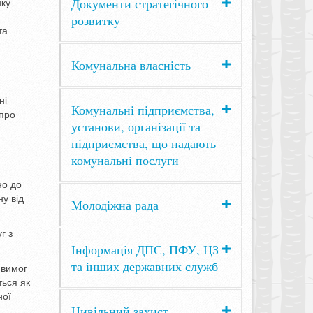
Документи стратегічного
нку
розвитку
та
Комунальна власність
ні
Комунальні підприємства,
 про
установи, організації та
підприємства, що надають
комунальні послуги
но до
у від
Молодіжна рада
г з
Інформація ДПС, ПФУ, ЦЗ
та інших державних служб
 вимог
ться як
ної
Цивільний захист