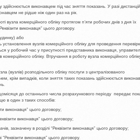
у здійснюється виконавцем під час зняття показань. У разі дистанці
навцем не рідше ніж один раз на рік.
і вузла комерційного обліку протягом п’яти робочих днів з дня їх
Реквізити виконавця” цього договору.
будинку) або
ь установлення вузлів комерційного обліку для проведення перевір
ться у робочий час у присутності представника виконавця, управите
ів комерційного обліку. Втручання в роботу вузла комерційного облік
зла (вузлів) розподільного обліку послуги з централізованого
м, крім випадків, коли зняття таких показань здійснюється викона
нь.
н щомісяця до останнього числа розрахункового періоду передає по
цю в один з таких способів:
ти виконавця” цього договору;
еквізити виконавця” цього договору;
чів, зазначену в розділі “Реквізити виконавця” цього договору;
 “Реквізити виконавця” цього договору.