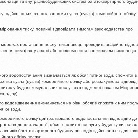
виконавця та внутрішньобудинкових систем багатоквартирного буди
луг здійснюється за показаннями вузла (вузлів) комерційного обліку 
имірювання тиску, повинні відповідати вимогам законодавства про
их мережах постачання послуг виконавець проводить аварійно-віднов
иявлення ним факту аварії або повідомлення споживачем виконавцю
ного водопостачання визначається як обсяг питної води, спожитої в
хніки вузла (вузлів) комерційного обліку або розрахунково відповід
итих у будівлі комунальних послуг, затвердженої наказом Мінрегіон
зподілу).
о водовідведення визначається на рівні обсягів спожитих ним послу
ячої води.
мерційного обліку централізованого водопостачання відповідно до
ргії та водопостачання”, обсяг спожитої послуги у будинку визначає
ввласників багатоквартирного будинку розподіл здійснюється для кож
йного обліку послуг.