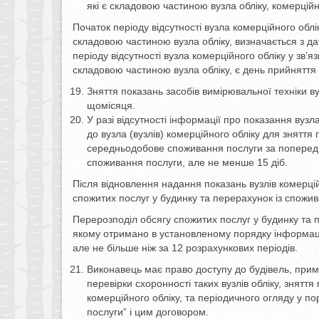
які є складовою частиною вузла обліку, комерцій
Початок періоду відсутності вузла комерційного облі
складовою частиною вузла обліку, визначається з да
періоду відсутності вузла комерційного обліку у зв’я
складовою частиною вузла обліку, є день прийняття 
Зняття показань засобів вимірювальної техніки в
щомісяця.
У разі відсутності інформації про показання вуз
до вузла (вузлів) комерційного обліку для зняття
середньодобове споживання послуги за попередні 
споживання послуги, але не менше 15 діб.
Після відновлення надання показань вузлів комерці
спожитих послуг у будинку та перерахунок із спожи
Перерозподіл обсягу спожитих послуг у будинку та 
якому отримано в установленому порядку інформаці
але не більше ніж за 12 розрахункових періодів.
Виконавець має право доступу до будівель, примі
перевірки схоронності таких вузлів обліку, знятт
комерційного обліку, та періодичного огляду у п
послуги” і цим договором.