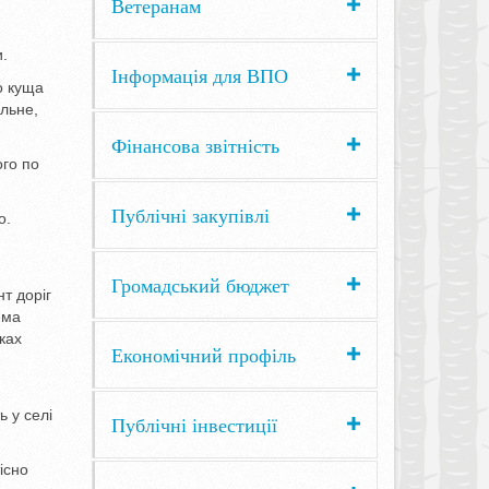
Ветеранам
и.
Інформація для ВПО
о куща
ільне,
Фінансова звітність
ого по
Публічні закупівлі
о.
Громадський бюджет
т доріг
ема
ках
Економічний профіль
ь у селі
Публічні інвестиції
існо