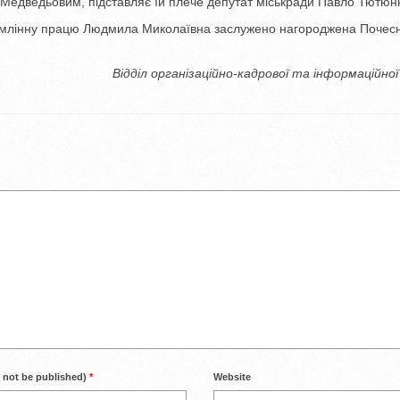
 Медведьовим, підставляє їй плече депутат міськради Павло Тютюн
сумлінну працю Людмила Миколаївна заслужено нагороджена Почес
Відділ організаційно-кадрової та інформаційно
l not be published)
*
Website