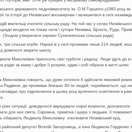
іл і хуторів, вже
35-й рік працює у місцевому самоврядуванні.
вського державного педуніверситету ім. О.М.Горького у1982 році за
 та історії до Низківської восьмирічки і залишилася в селі назавжд
дій вчительці очолити сільську раду. На той час у селах Низківськог
ьради входили не тільки села і хутори Низківка, Щокоть, Руда, Прив
не. (Згодом утворилася окремо Суничненська сільська рада).
три сільські клуби. Наразі ж у селі проживає лише 214 людей, всь
вці довелося закрити школу.
мили Миколаївни приносить свої турботи і радощі. Люди ідуть до в.
 радіє за маму і добре її розуміє, адже і собі обрала в житті шлях
 Миколаївна говорить, що дуже хотілося б здійснити ямковий ремон
ора Радвине, де проживає близько 30-ти людей; переймається, що н
озповідає про підключення в цьому році вуличного освітлення в рам
а.
різні ситуації: доводилося вирішувати спірні моменти, допомагати
вати для них свята. Скромна, привітна і щира з людьми, її поважают
спіль обирають Людмилу Миколаївну очолювати Низківський кущ.
і районний депутат Віталій Запорожець, а нині Людмила Гордієнко т