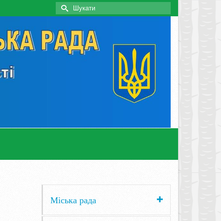
Search
for:
Міська рада