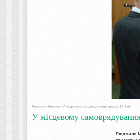
Головна
»
Новини
»
У місцевому самоврядування працює 35-й рік
У місцевому самоврядування
Людмила М