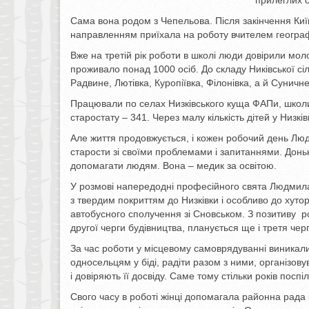
прилеглих с
Сама вона родом з Чепельова. Після закінчення Киї
направленням приїхала на роботу вчителем географії
Вже на третій рік роботи в школі люди довірили моло
проживало понад 1000 осіб. До складу Никівської сіл
Радвине, Лютівка, Куропіївка, Філонівка, а й Сунич
Працювали по селах Низківського куща ФАПи, школи, 
старостату – 341. Через малу кількість дітей у Низкі
Але життя продовжується, і кожен робочий день Люд
старости зі своїми проблемами і запитаннями. Донька
допомагати людям. Вона – медик за освітою.
У розмові напередодні професійного свята Людмила
з твердим покриттям до Низківки і особливо до хут
автобусного сполучення зі Сновськом. З позитиву р
другої черги будівництва, планується ще і третя черг
За час роботи у місцевому самоврядуванні виникали 
односельцям у біді, радіти разом з ними, організову
і довіряють її досвіду. Саме тому стільки років по
Свого часу в роботі жінці допомагала районна рада 