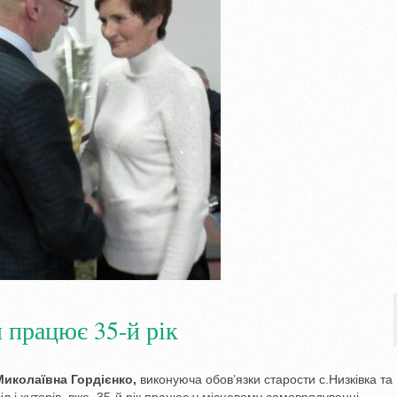
 працює 35-й рік
иколаївна Гордієнко,
виконуюча обов’язки старости с.Низківка та