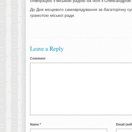
співпрацює з міською радою на чолі з Олександром
До Дня місцевого самоврядування за багаторічну 
грамотою міської ради.
Leave a Reply
Comment
Name
*
Email (wil