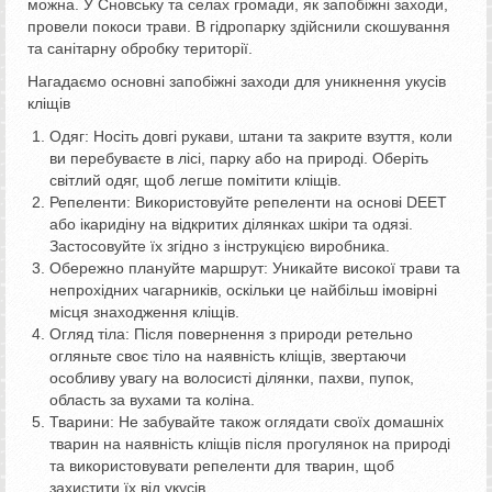
можна. У Сновську та селах громади, як запобіжні заходи,
провели покоси трави. В гідропарку здійснили скошування
та санітарну обробку території.
Нагадаємо основні запобіжні заходи для уникнення укусів
кліщів
Одяг: Носіть довгі рукави, штани та закрите взуття, коли
ви перебуваєте в лісі, парку або на природі. Оберіть
світлий одяг, щоб легше помітити кліщів.
Репеленти: Використовуйте репеленти на основі DEET
або ікаридіну на відкритих ділянках шкіри та одязі.
Застосовуйте їх згідно з інструкцією виробника.
Обережно плануйте маршрут: Уникайте високої трави та
непрохідних чагарників, оскільки це найбільш імовірні
місця знаходження кліщів.
Огляд тіла: Після повернення з природи ретельно
огляньте своє тіло на наявність кліщів, звертаючи
особливу увагу на волосисті ділянки, пахви, пупок,
область за вухами та коліна.
Тварини: Не забувайте також оглядати своїх домашніх
тварин на наявність кліщів після прогулянок на природі
та використовувати репеленти для тварин, щоб
захистити їх від укусів.