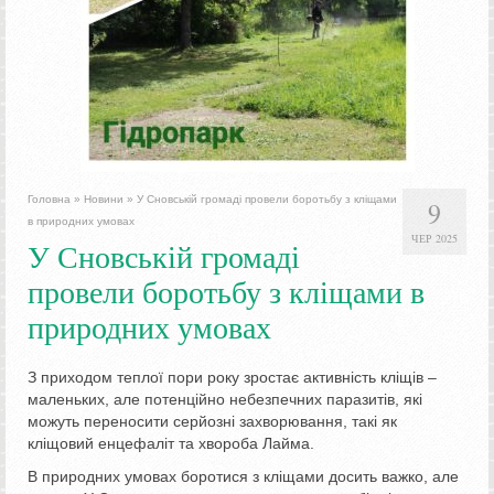
Головна
»
Новини
»
У Сновській громаді провели боротьбу з кліщами
9
в природних умовах
ЧЕР 2025
У Сновській громаді
провели боротьбу з кліщами в
природних умовах
З приходом теплої пори року зростає активність кліщів –
маленьких, але потенційно небезпечних паразитів, які
можуть переносити серйозні захворювання, такі як
кліщовий енцефаліт та хвороба Лайма.
В природних умовах боротися з кліщами досить важко, але