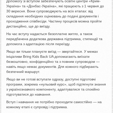
Допомогу зі вступом забезпечують освітні центри «Крим-
Україна» та «Донбас-Україна», які працюють з 1 червня до
30 вересня. Вони супроводжують на всіх етапах: від
складання необхідних оцінювань до подачі документів і
проходження співбесіди. Частину процесів можна пройти
дистанційно, ще до виїзду.
На час вступу надається безоплатне житло, а також
передбачена додаткова державна підтримка, стипендії та
допомога з адаптацією після переїзду.
Якщо ви тільки плануєте виїзд — звертайтеся. У межах
ініціативи Bring Kids Back UA допомагають виїхати
безкоштовно, конфіденційно та з повним супроводом —
навіть якщо немає документів. Для кожного підбирають
безпечний маршрут.
Якщо ви не готові вступати одразу, доступні підготовчі
програми, зокрема «нульовий курс», щоб підтягнути знання
з українознавчого компоненту, адаптуватися та спокійно
підготуватися до навчання.
Вступ і навчання не потрібно проходити самостійно — на
кожному етапі є супровід і підтримка.