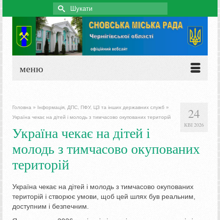
Search
for:
меню
Головна
»
Інформація, ДПС, ПФУ, ЦЗ та інших державних служб
»
24
Україна чекає на дітей і молодь з тимчасово окупованих територій
КВІ 2026
Україна чекає на дітей і
молодь з тимчасово окупованих
територій
Україна чекає на дітей і молодь з тимчасово окупованих
територій і створює умови, щоб цей шлях був реальним,
доступним і безпечним.