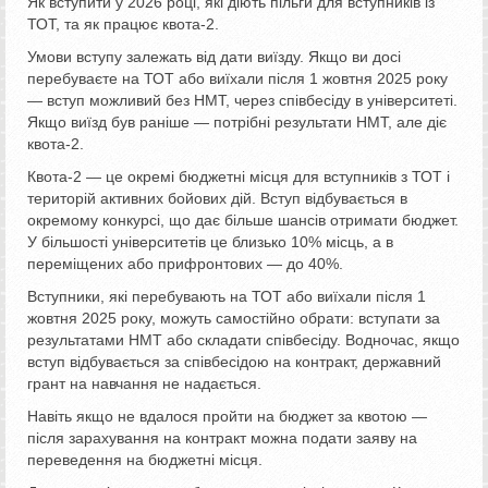
Як вступити у 2026 році, які діють пільги для вступників із
ТОТ, та як працює квота-2.
Умови вступу залежать від дати виїзду.
Якщо ви досі
перебуваєте на ТОТ або виїхали після 1 жовтня 2025 року
— вступ можливий без НМТ, через співбесіду в університеті.
Якщо виїзд був раніше — потрібні результати НМТ, але діє
квота-2.
Квота-2 — це окремі бюджетні місця для вступників з ТОТ і
територій активних бойових дій. Вступ відбувається в
окремому конкурсі, що дає більше шансів отримати бюджет.
У більшості університетів це близько 10% місць, а в
переміщених або прифронтових — до 40%.
Вступники, які перебувають на ТОТ або виїхали після 1
жовтня 2025 року, можуть самостійно обрати: вступати за
результатами НМТ або складати співбесіду. Водночас, якщо
вступ відбувається за співбесідою на контракт, державний
грант на навчання не надається.
Навіть якщо не вдалося пройти на бюджет за квотою —
після зарахування на контракт можна подати заяву на
переведення на бюджетні місця.