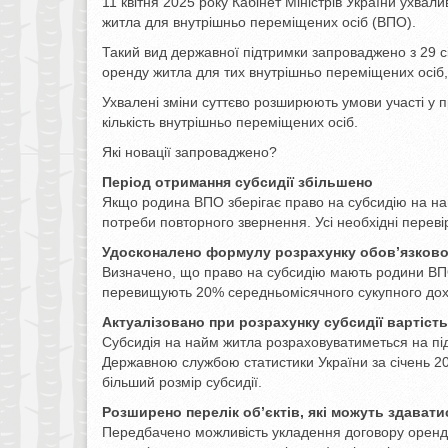
11 квітня 2025 року Кабінет Міністрів України ухв
житла для внутрішньо переміщених осіб (ВПО).
Такий вид державної підтримки запроваджено з 29 с
оренду житла для тих внутрішньо переміщених осіб, 
Ухвалені зміни суттєво розширюють умови участі у 
кількість внутрішньо переміщених осіб.
Які новації запроваджено?
Період отримання субсидії збільшено
Якщо родина ВПО зберігає право на субсидію на най
потреби повторного звернення. Усі необхідні перев
Удосконалено формулу розрахунку обов’язково
Визначено, що право на субсидію мають родини ВПО
перевищують 20% середньомісячного сукупного дох
Актуалізовано при розрахунку субсидії вартість
Субсидія на найм житла розраховуватиметься на під
Державною службою статистики України за січень 20
більший розмір субсидії.
Розширено перелік об’єктів, які можуть здавати
Передбачено можливість укладення договору оренди