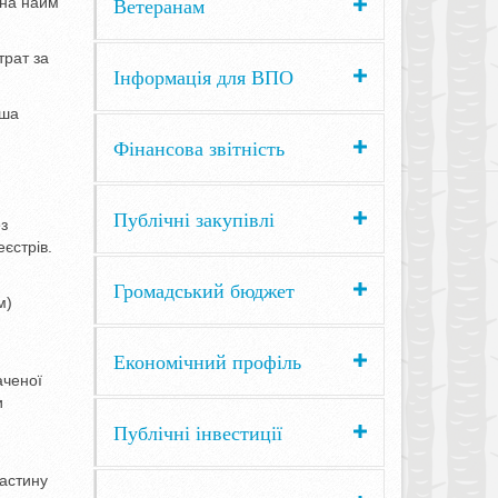
Ветеранам
 на найм
трат за
Інформація для ВПО
ьша
Фінансова звітність
Публічні закупівлі
з
єстрів.
Громадський бюджет
м)
Економічний профіль
аченої
и
Публічні інвестиції
частину