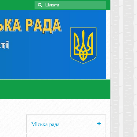
Search
for:
Міська рада