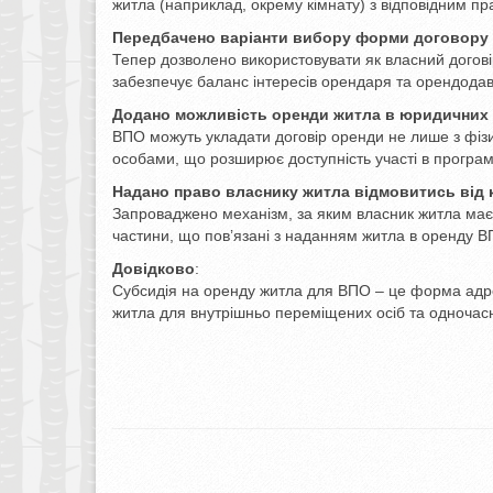
житла (наприклад, окрему кімнату) з відповідним п
Передбачено варіанти вибору форми договору
Тепер дозволено використовувати як власний догові
забезпечує баланс інтересів орендаря та орендодав
Додано можливість оренди житла в юридичних 
ВПО можуть укладати договір оренди не лише з фі
особами, що розширює доступність участі в програм
Надано право власнику житла відмовитись від 
Запроваджено механізм, за яким власник житла має 
частини, що пов’язані з наданням житла в оренду В
Довідково
:
Субсидія на оренду житла для ВПО – це форма адр
житла для внутрішньо переміщених осіб та одночас