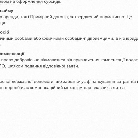
равом на оформлення субсидії.
 найму
р оренди, так і Примірний договір, затверджений нормативно. Це
ця.
осіб
зичними особами або фізичними особами-підприємцями, а й з юри
і.
компенсації
право добровільно відмовитися від призначення компенсації податк
ПО, шляхом подання відповідної заяви.
есної державної допомоги, що забезпечує фінансування витрат на
но передбачає компенсаційний механізм для власників житла.