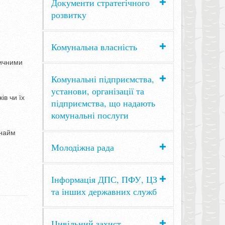
Документи стратегічного
розвитку
Комунальна власність
дичними
Комунальні підприємства,
установи, організації та
ів чи їх
підприємства, що надають
комунальні послуги
 найм
Молодіжна рада
Інформація ДПС, ПФУ, ЦЗ
та інших державних служб
Цивільний захист