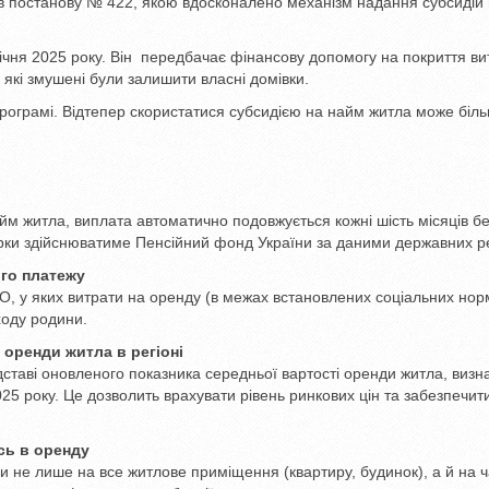
алив постанову № 422, якою вдосконалено механізм надання субсидій
ічня 2025 року. Він передбачає фінансову допомогу на покриття ви
які змушені були залишити власні домівки.
програмі. Відтепер скористатися субсидією на найм житла може біл
м житла, виплата автоматично подовжується кожні шість місяців бе
ірки здійснюватиме Пенсійний фонд України за даними державних ре
го платежу
, у яких витрати на оренду (в межах встановлених соціальних нор
оду родини.
 оренди житла в регіоні
ставі оновленого показника середньої вартості оренди житла, визн
25 року. Це дозволить врахувати рівень ринкових цін та забезпечит
сь в оренду
 не лише на все житлове приміщення (квартиру, будинок), а й на 