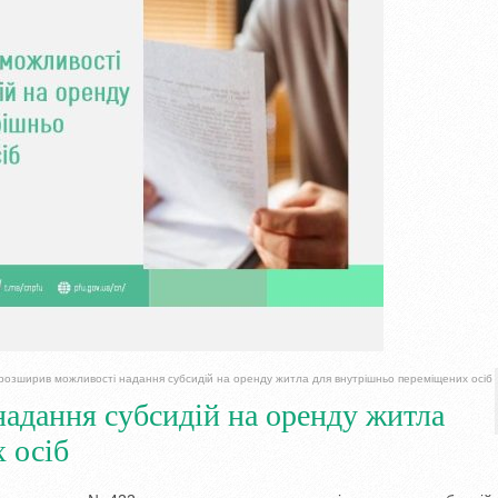
розширив можливості надання субсидій на оренду житла для внутрішньо переміщених осіб
адання субсидій на оренду житла
 осіб