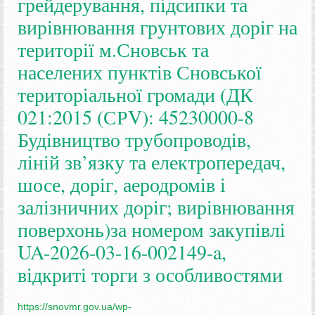
грейдерування, підсипки та
вирівнювання грунтових доріг на
території м.Сновськ та
населених пунктів Сновської
територіальної громади (ДК
021:2015 (СРV): 45230000-8
Будівництво трубопроводів,
ліній зв’язку та електропередач,
шосе, доріг, аеродромів і
залізничних доріг; вирівнювання
поверхонь)за номером закупівлі
UA-2026-03-16-002149-a,
відкриті торги з особливостями
https://snovmr.gov.ua/wp-