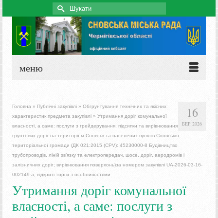
Search
for:
меню
Головна
»
Публічні закупівлі
»
Обгрунтування технічних та якісних
16
характеристик предмета закупівлі
»
Утримання доріг комунальної
БЕР 2026
власності, а саме: послуги з грейдерування, підсипки та вирівнювання
грунтових доріг на території м.Сновськ та населених пунктів Сновської
територіальної громади (ДК 021:2015 (СРV): 45230000-8 Будівництво
трубопроводів, ліній зв’язку та електропередач, шосе, доріг, аеродромів і
залізничних доріг; вирівнювання поверхонь)за номером закупівлі UA-2026-03-16-
002149-a, відкриті торги з особливостями
Утримання доріг комунальної
власності, а саме: послуги з