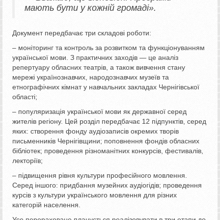
мають бути у кожній громаді».
Документ передбачає три складові роботи:
– моніторинг та контроль за розвитком та функціонуванням
української мови. З практичних заходів — це аналіз
репертуару обласних театрів, а також вивчення стану
мережі українознавчих, народознавчих музеїв та
етнографічних кімнат у навчальних закладах Чернігівської
області;
– популяризація української мови як державної серед
жителів регіону. Цей розділ передбачає 12 підпунктів, серед
яких: створення фонду аудіозаписів окремих творів
письменників Чернігівщини; поповнення фондів обласних
бібліотек; проведення різноманітних конкурсів, фестивалів,
лекторіїв;
– підвищення рівня культури професійного мовлення.
Серед іншого: придбання музейних аудіогідів; проведення
курсів з культури українського мовлення для різних
категорій населення.
Усе перераховане планується реалізовувати в три етапи до