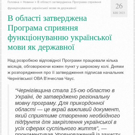
Головна
»
Новини
»
В області затверджена Програма сприяння
26
функціонуванню української мови як державної
КВІ 2023
В області затверджена
Програма сприяння
функціонуванню української
мови як державної
Над розробкою відповідної Програми працювали кілька
місяців, обговорюючи кожен пункт у широкому колі. Днями
ж розпорядження про її затвердження підписав начальник
Чернігівської ОВА В’ячеслав Чаус.
“Чернігівщина стала 15-ою областю в
Україні, де затверджено регіональну
мовну програму. Для прикордонної
області — це вкрай важливий документ,
який сприятиме створенню необхідного
підґрунтя для закріплення української в
усіх сферах суспільного життя”,
—
прокоментував Уповноважений із захисту