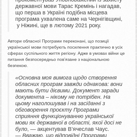
державної мови Тарас Кремінь і нагадав,
що перша в Україні подібна місцева
програма ухвалена саме на Чернігівщині,
у Ніжині, ще в лютому 2021 року.
Автори обласної Програми переконані, що позиції
української мови потребують посилення практично в усіх
сферах суспільного життя регіону. Адже в умовах війни це
питання безпосередньо пов’язане з національною
безпекою.
«Основна моя вимога щодо створення
обласних програм завжди однакова: вони
мають бути дієвими. Документ заради
документа – нікому не потрібен. На
цьому наголошував і на засіданні з
обговорення проєкту Програми
сприяння функціонуванню української
мови як державної в області, якої досі не
було
, — акцентував В’ячеслав Чаус.
—
Вважаю, що відповідні Програми