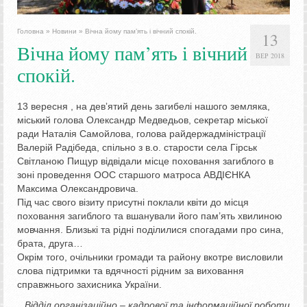
Головна
»
Новини
»
Вічна йому пам’ять і вічний спокій.
13
Вічна йому пам’ять і вічний
ВЕР 2018
спокій.
13 вересня , на девʼятий день загибелі нашого земляка,
міський голова Олександр Медведьов, секретар міської
ради Наталія Самойлова, голова райдержадміністрації
Валерій Радібеда, спільно з в.о. старости села Гірськ
Світланою Пищур відвідали місце поховання загиблого в
зоні проведення ООС старшого матроса АВДІЄНКА
Максима Олександровича.
Під час свого візиту присутні поклали квіти до місця
поховання загиблого та вшанували його пам’ять хвилиною
мовчання. Близькі та рідні поділилися спогадами про сина,
брата, друга…
Окрім того, очільники громади та району вкотре висловили
слова підтримки та вдячності рідним за виховання
справжнього захисника України.
Відділ організаційно – кадрової та інформаційної роботи