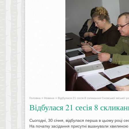
Головна
»
Новини
»
Відбулася 21 сесія 8 скликання Сновської міської р
Відбулася 21 сесія 8 скликан
Сьогодні, 30 січня, відбулася перша в цьому році с
На початку засідання присутні вшанували хвилиною м