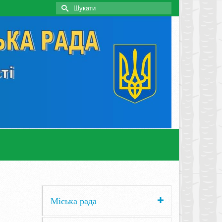
Search
for:
Міська рада