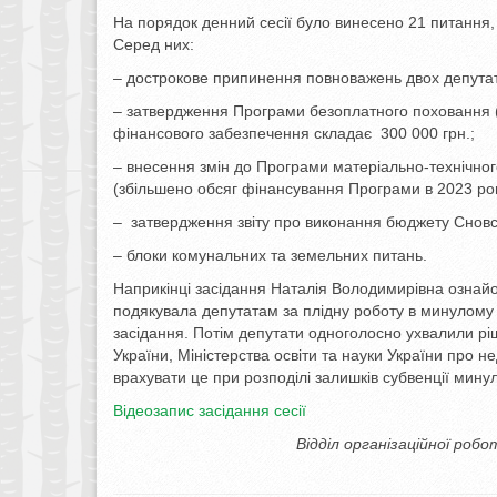
На порядок денний сесії було винесено 21 питання, 
Серед них:
– дострокове припинення повноважень двох депутаті
– затвердження Програми безоплатного поховання (
фінансового забезпечення складає 300 000 грн.;
– внесення змін до Програми матеріально-технічног
(збільшено обсяг фінансування Програми в 2023 році
– затвердження звіту про виконання бюджету Сновськ
– блоки комунальних та земельних питань.
Наприкінці засідання Наталія Володимирівна ознайо
подякувала депутатам за плідну роботу в минулому 
засідання. Потім депутати одноголосно ухвалили ріш
України, Міністерства освіти та науки України про н
врахувати це при розподілі залишків субвенції минул
Відеозапис засідання сесії
Відділ організаційної робо