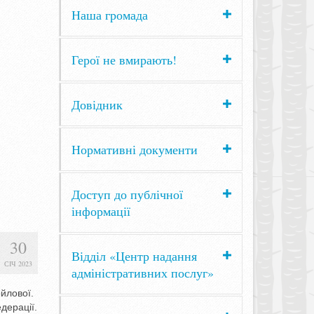
Наша громада
Герої не вмирають!
Довідник
Нормативні документи
Доступ до публічної
інформації
30
Відділ «Центр надання
СІЧ 2023
адміністративних послуг»
ойлової.
дерації.