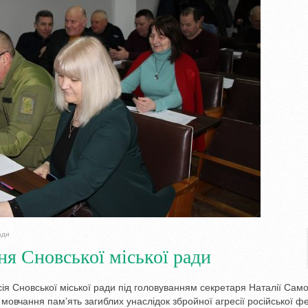
ади
ня Сновської міської ради
есія Сновської міської ради під головуванням секретаря Наталії Сам
овчання пам’ять загиблих унаслідок збройної агресії російської фе