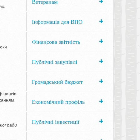
Ветеранам
ях.
Інформація для ВПО
Фінансова звітність
роки
Публічні закупівлі
Громадський бюджет
фінансів
оханням
Економічний профіль
Публічні інвестиції
кої ради