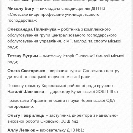
Миколу Багу
– викладача спецдисциплін ДПТНЗ
«Сновське вище професійне училище лісового
господарства»;
Олександра Пилипчука
– робітника з комплексного
обслуговування групи централізованого господарського
обслуговування управління, сім’ї, молоді та спорту міської
ради;
Тетяну Бугрим
– вчительку історії Сновської гімназії міської
ради;
Олега Скотаренко
– керівника гуртка Сновського центру
дитячої та юнацької творчості міської ради.
Почесну грамоту Корюківської районної ради вручено
Наталії Шевченко –
директору Кучинівської ЗОШ І-ІІІ ст.
Грамотами Управління освіти і науки Чернігівської ОДА
нагороджено:
Ольгу Гаврилець –
заступника директора з навчально-
виховної роботи Сновської ЗОШ №1;
Аллу Лепнюк –
виховательку ДНЗ №1;