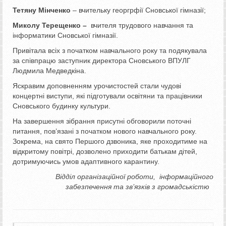
Тетяну Мінченко
– вчительку георгрфії Сновської гімназії;
Миколу Терещенко –
вчителя трудового навчання та
інформатики Сновської гімназії.
Привітала всіх з початком навчального року та подякувала
за співпрацю заступник директора Сновського ВПУЛГ
Людмила Медведкіна.
Яскравим доповненням урочистостей стали чудові
концертні виступи, які підготували освітяни та працівники
Сновського будинку культури.
На завершення зібрання присутні обговорили поточні
питання, пов’язані з початком нового навчального року.
Зокрема, на свято Першого дзвоника, яке проходитиме на
відкритому повітрі, дозволено приходити батькам дітей,
дотримуючись умов адаптивного карантину.
Відділ організаційної роботи,
інформаційного
забезпечення та зв’язків з громадськістю