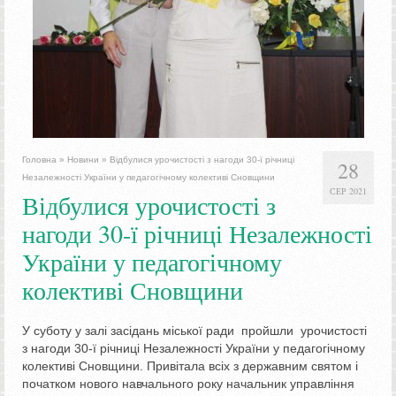
Головна
»
Новини
»
Відбулися урочистості з нагоди 30-ї річниці
28
Незалежності України у педагогічному колективі Сновщини
СЕР 2021
Відбулися урочистості з
нагоди 30-ї річниці Незалежності
України у педагогічному
колективі Сновщини
У суботу у залі засідань міської ради пройшли урочистості
з нагоди 30-ї річниці Незалежності України у педагогічному
колективі Сновщини. Привітала всіх з державним святом і
початком нового навчального року начальник управління