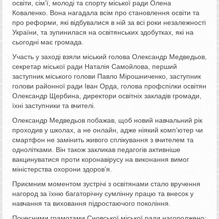
освіти, сім’ї, молоді та спорту міської ради Олена
Коваленко. Вона нагадала всім про становлення освіти та
про реформи, які відбувалися в ній за всі роки незалежності
України, та зупинилася на освітянських здобутках, які на
сьогодні має громада.
Участь у заході взяли міський голова Олександр Медведьов,
секретар міської ради Наталія Самойлова, перший
заступник міського голови Павло Мірошниченко, заступник
голови районної ради Іван Орда, голова профспілки освітян
Олександр Щербина, директори освітніх закладів громади,
їхні заступники та вчителі.
Олександр Медведьов побажав, щоб новий навчальний рік
проходив у школах, а не онлайн, адже ніякий комп’ютер чи
смартфон не замінить живого сплікування з вчителем та
однолітками. Він також закликав педагогів активніше
вакцинуватися проти коронавірусу на виконання вимог
міністерства охорони здоров’я.
Приємним моментом зустрічі з освітянами стало вручення
нагород за їхню багаторічну сумлінну працю та внесок у
навчання та виховання підростаючого покоління.
Почесними грамотами Сновської міської ради нагороджено: