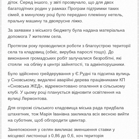
діток. Серед іншого, у звіті прозвучало, що для двох
багатодітних родин у рамках Програм підтримки таких
сімей, в минулому році було передано племінну нетель,
пральну машину та двоярусне ліжко.
За заявами з міського бюджету була надана матеріальна
допомога 7 жителям села.
Протягом року проводилися роботи з благоустрою території
села та кладовищ (обкіс, вирубка парослі тощо). До
виконання громадських робіт залучалися безробітні, які
стояли на обліку в центрі зайнятості, та адмінпорушники.
Було здійснено грейдерування у Є.Рудні та підсипка вулиць
у Сновському, видалені аварійні дерева працівниками КП
«Сновська ЖЕД», відремонтовано опалення в сільському
клубі. У цьому році планується відновити освітлення на
вулиці Лермонтова.
Для огорожі сільського кладовища міська рада придбала
штахетник, тож Марія Іванівна закликала всіх весною вийти
на суботник, щоб обгородити цвинтар.
Занепокоєння у селян викликає зменшення ставки у
місцевої листоноші з 0,86 до 0,6, хоч територія