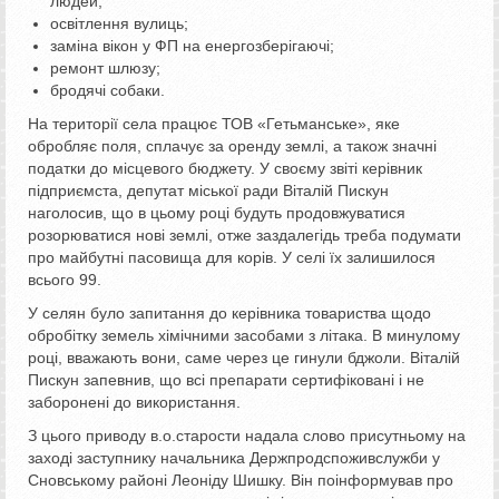
людей;
освітлення вулиць;
заміна вікон у ФП на енергозберігаючі;
ремонт шлюзу;
бродячі собаки.
На території села працює ТОВ «Гетьманське», яке
обробляє поля, сплачує за оренду землі, а також значні
податки до місцевого бюджету. У своєму звіті керівник
підприємста, депутат міської ради Віталій Пискун
наголосив, що в цьому році будуть продовжуватися
розорюватися нові землі, отже заздалегідь треба подумати
про майбутні пасовища для корів. У селі їх залишилося
всього 99.
У селян було запитання до керівника товариства щодо
обробітку земель хімічними засобами з літака. В минулому
році, вважають вони, саме через це гинули бджоли. Віталій
Пискун запевнив, що всі препарати сертифіковані і не
заборонені до використання.
З цього приводу в.о.старости надала слово присутньому на
заході заступнику начальника Держпродспоживслужби у
Сновському районі Леоніду Шишку. Він поінформував про