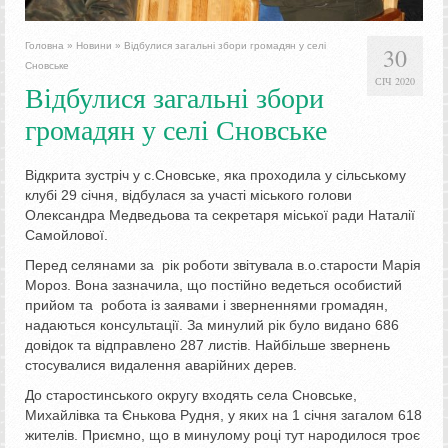
Головна
»
Новини
»
Відбулися загальні збори громадян у селі
30
Сновське
СІЧ 2020
Відбулися загальні збори
громадян у селі Сновське
Відкрита зустріч у с.Сновське, яка проходила у сільському
клубі 29 січня, відбулася за участі міського голови
Олександра Медведьова та секретаря міської ради Наталії
Самойлової.
Перед селянами за рік роботи звітувала в.о.старости Марія
Мороз. Вона зазначила, що постійно ведеться особистий
прийом та робота із заявами і зверненнями громадян,
надаються консультації. За минулий рік було видано 686
довідок та відправлено 287 листів. Найбільше звернень
стосувалися видалення аварійних дерев.
До старостинського округу входять села Сновське,
Михайлівка та Єнькова Рудня, у яких на 1 січня загалом 618
жителів. Приємно, що в минулому році тут народилося троє