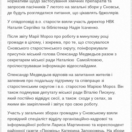
нормативи щодо застосування хімічних препаратів та
запросив пасічників 7 лютого на загальні збори у Сновськ,
де будуть розглядатися питання, що цікавлять бджолярів.
У співдоповіді в.о. старости взяли участь директор НВК
Наталія Сергійко та бібліотекар Надія Ісаченко.
Після звіту Марії Мороз про роботу в минулому році
громади в цілому, і зокрема, про те, що стосувалося
Сновського старостинського округу, поінформували
присутніх міський голова Олександр Медведьов разом з
секретарем міської ради Наталією Самойловою,
проілюструвавши інформацію відеослайдами.
Олександр Медведьов відповів на запитання жителів і
запевнив про подальшу підтримку та співпрацю зі
старостинським округом і в.о. старостою Марією Мороз. Він
також подякував депутату міської ради Віталію Пискуну,
який постійно відвідує сесії, а також сходи у селах, за
якими він закріплений і звітує про свою роботу.
Участь у загальних зборах громадян у Сновському взяли
провідний спеціаліст відділу організаційно-кадрової та
інформаційної роботи Лариса Мартиненко та кореспондент
районної газети «Промінь» Катерина Запорожець. На збори