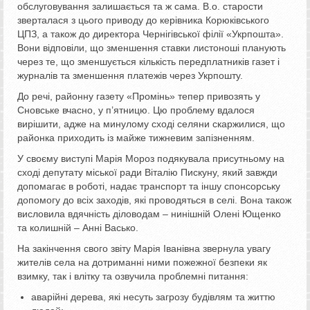
обслуговування залишається та ж сама. В.о. старости
зверталася з цього приводу до керівника Корюківського
ЦПЗ, а також до директора Чернігівської філії «Укрпошта».
Вони відповіли, що зменшення ставки листоноші планують
через те, що зменшується кількість передплатників газет і
журналів та зменшення платежів через Укрпошту.
До речі, районну газету «Промінь» тепер привозять у
Сновське вчасно, у п’ятницю. Цю проблему вдалося
вирішити, адже на минулому сході селяни скаржилися, що
районка приходить із майже тижневим запізненням.
У своєму виступі Марія Мороз подякувала присутньому на
сході депутату міської ради Віталію Пискуну, який завжди
допомагає в роботі, надає транспорт та іншу спонсорську
допомогу до всіх заходів, які проводяться в селі. Вона також
висловила вдячність діловодам – нинішній Олені Ющенко
та колишній – Анні Васько.
На закінчення свого звіту Марія Іванівна звернула увагу
жителів села на дотриманні ними пожежної безпеки як
взимку, так і влітку та озвучила проблемні питання:
аварійні дерева, які несуть загрозу будівлям та життю