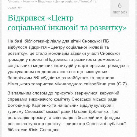
Головна
»
Новини
»
Відкрився «Центр соціальної інклюзії та
6
розвитку»
ЛЮТ 2023
Відкрився «Центр
соціальної інклюзії та розвитку»
На базі бібліотеки-філіалу для дітей Сновської ПБ
відбулося відкриття «Центру соціальної інклюзії та
розвитку», це стало можливим завдяки участі Сновської
громади у проекті «Підтримка та розвиток спроможності
соціальних і медичних інституцій у партнерських громадах з
урахуванням гендерних аспектів» що виконується
Запорізьким БФ «Єдність» за майбутнє» та партнера
Німецького товариства міжнародного співробітництва (GIZ).
З вітальним словом до присутніх звернулися керуючий
справами виконавчого комітету Сновської міської ради
Володимир Карпенко та начальник відділу культури і
туризму Сновської міської ради Наталія Добненко. Про
реалізацію проєкту та співпрацю з благодійним фондом
розповіла куратор проєкту – директор Сновської публічної
бібліотеки Юлія Слепцова.