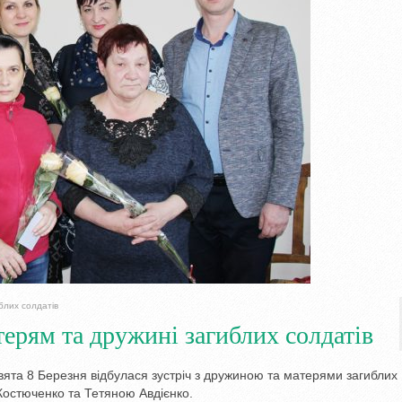
блих солдатів
терям та дружині загиблих солдатів
свята 8 Березня відбулася зустріч з дружиною та матерями загиблих
Костюченко та Тетяною Авдієнко.