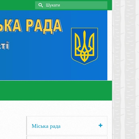
Search
for:
Міська рада