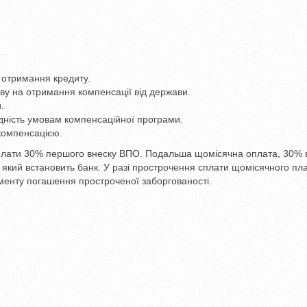
 отримання кредиту.
яву на отримання компенсації від держави.
.
ідність умовам компенсаційної програми.
компенсацією.
сплати 30% першого внеску ВПО. Подальша щомісячна оплата, 30% 
, який встановить банк. У разі прострочення сплати щомісячного пл
енту погашення простроченої заборгованості.