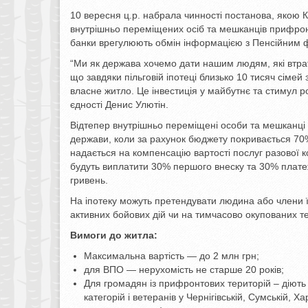
10 вересня ц.р. набрала чинності постанова, якою 
внутрішньо переміщених осіб та мешканців прифрон
банки врегулюють обмін інформацією з Пенсійним 
“Ми як держава хочемо дати нашим людям, які втрати
що завдяки пільговій іпотеці близько 10 тисяч сім
власне житло. Це інвестиція у майбутнє та стимул роз
єдності Денис Улютін.
Відтепер внутрішньо переміщені особи та мешканці 
держави, коли за рахунок бюджету покривається 70
надається на компенсацію вартості послуг разової ко
будуть виплатити 30% першого внеску та 30% плате
гривень.
На іпотеку можуть претендувати людина або члени її
активних бойових дій чи на тимчасово окупованих те
Вимоги до житла:
Максимальна вартість — до 2 млн грн;
для ВПО — нерухомість не старше 20 років;
Для громадян із прифронтових територій – діють 
категорій і ветеранів у Чернігівській, Сумській, Х