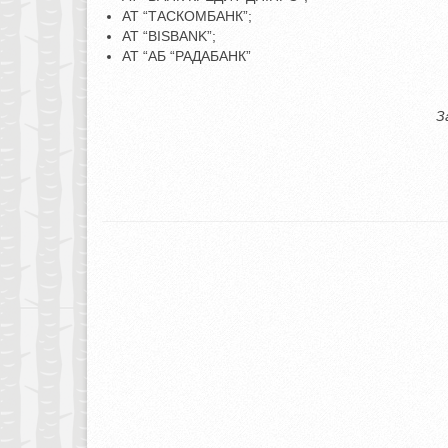
АТ “ТАСКОМБАНК”;
АТ “BISBANK”;
АТ “АБ “РАДАБАНК”
З