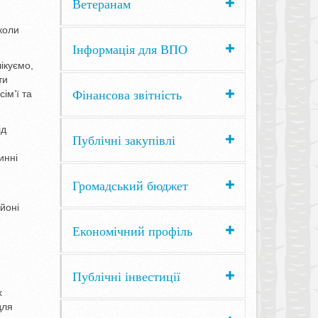
Ветеранам
коли
Інформація для ВПО
ікуємо,
ти
Фінансова звітність
ім’ї та
ід
Публічні закупівлі
инні
Громадський бюджет
йоні
Економічний профіль
Публічні інвестиції
х
для