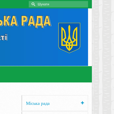
Search
for:
Міська рада