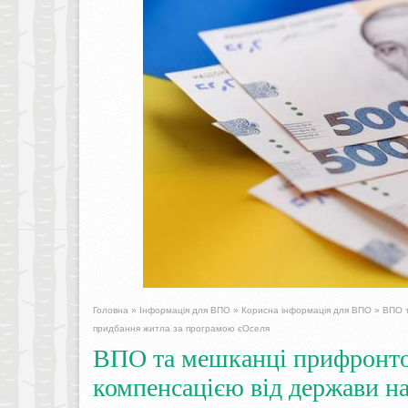
Головна
»
Інформація для ВПО
»
Корисна інформація для ВПО
»
ВПО т
придбання житла за програмою єОселя
ВПО та мешканці прифронто
компенсацією від держави н