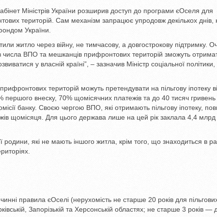
Кабінет Міністрів України розширив доступ до програми єОселя для
тових територій. Сам механізм запрацює упродовж декількох днів, 
фондом України.
ли житло через війну, не тимчасову, а довгострокову підтримку. Оч
ей з числа ВПО та мешканців прифронтових територій зможуть отрима
виватися у власній країні”, – зазначив Міністр соціальної політики, с
прифронтових територій можуть претендувати на пільгову іпотеку в
% першого внеску, 70% щомісячних платежів та до 40 тисяч гривень
місії банку. Своєю чергою ВПО, які отримають пільгову іпотеку, пов
жів щомісяця. Для цього держава лише на цей рік заклала 4,4 млрд
 родини, які не мають іншого житла, крім того, що знаходиться в ра
риторіях.
чинні правила єОселі (нерухомість не старше 20 років для пільгови
арківській, Запорізькій та Херсонській областях; не старше 3 років — 