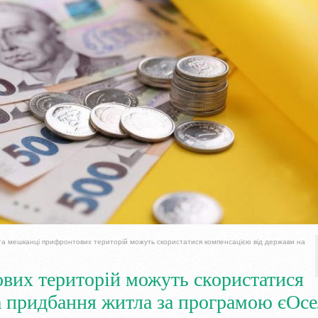
а мешканці прифронтових територій можуть скористатися компенсацією від держави на
вих територій можуть скористатися
а придбання житла за програмою єОсе