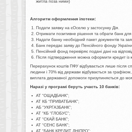
житла поза ними)
Алгоритм оформлення іпотеки:
Подати заявку на єОселю у застосунку Дія.
Отримати позитивне рішення та обрати банк для
Надати банку необхідний пакет документів та за
Банк передає заяву до Пенсійного фонду України
Пенсійний фонд перевіряє подані дані на відпов
Після підтвердження можна оформити кредит із 
Перерахунок коштів ПФУ відбувається лише після 
людини і 70% від держави відбувається за графіком
виплата державної допомоги призупиняється до мом
Наразі у програмі беруть участь 10 банків:
АТ “ОЩАДБАНК”;
АТ КБ “ПРИВАТБАНК”;
АБ “УКРГАЗБАНК”;
АТ “КБ “ГЛОБУС”;
АТ “СКАЙ БАНК”;
АТ “СЕНС БАНК”;
АТ “БАНК КРЕДИТ ДНІПРО”;