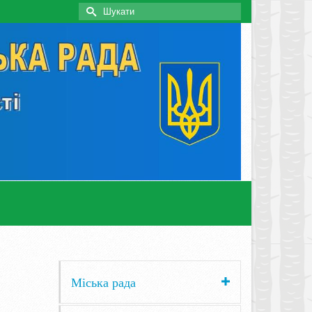
Search
for:
Міська рада