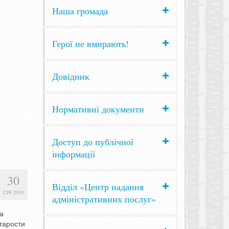
Наша громада
Герої не вмирають!
Довідник
Нормативні документи
Доступ до публічної
інформації
30
Відділ «Центр надання
СІЧ 2019
адміністративних послуг»
а
тарости