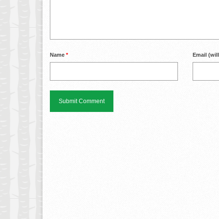
Name
*
Email (wil