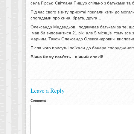
села Гірськ Світлана Пищур спільно з батьками та б
Під час свого візиту присутні поклали квіти до мог
спогадами про сина, брата, друга…
Олександр Медведьов подякував батькам за те, що 
мав би виповнитися 21 рік, але 5 місяців тому все 
марним. Також Олександр Олександрович висловив 
Після чого присутні поїхали до банера спорудженого
Вічна йому пам’ять і вічний спокій.
Leave a Reply
Comment