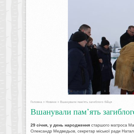
Головна
»
Новини
»
Вшанували пам’ять загиблого бійця
Вшанували пам’ять загиблог
29 січня, у день народження
старшого матроса Мак
Олександр Медведьов, секретар міської ради Натал