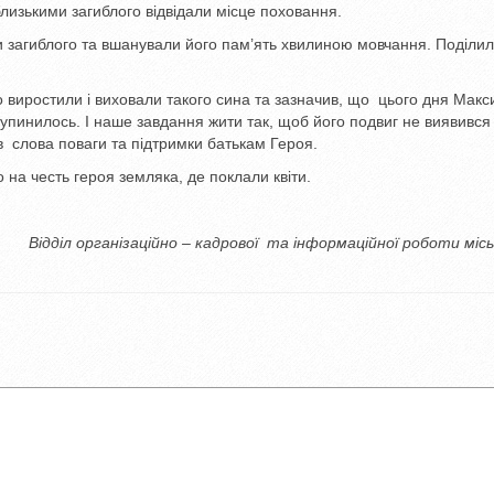
лизькими загиблого відвідали місце поховання.
или загиблого та вшанували його пам’ять хвилиною мовчання. Поділи
виростили і виховали такого сина та зазначив, що цього дня Макс
зупинилось. І наше завдання жити так, щоб його подвиг не виявився
слова поваги та підтримки батькам Героя.
 на честь героя земляка, де поклали квіти.
Відділ організаційно – кадрової та інформаційної роботи місь