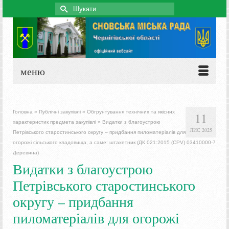
Search
for:
меню
Головна
»
Публічні закупівлі
»
Обгрунтування технічних та якісних
11
характеристик предмета закупівлі
»
Видатки з благоустрою
ЛИС 2025
Петрівського старостинського округу – придбання пиломатеріалів для
огорожі сільського кладовища, а саме: штахетник (ДК 021:2015 (CPV) 03410000-7
Деревина)
Видатки з благоустрою
Петрівського старостинського
округу – придбання
пиломатеріалів для огорожі