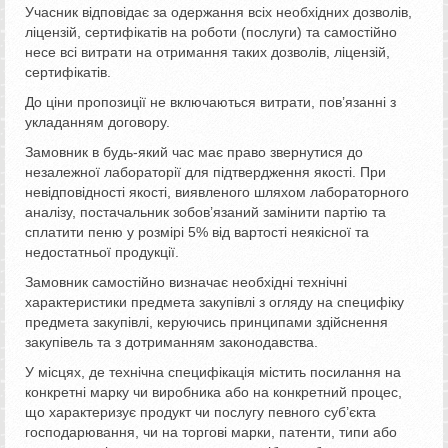
Учасник відповідає за одержання всіх необхідних дозволів,
ліцензій, сертифікатів на роботи (послуги) та самостійно
несе всі витрати на отримання таких дозволів, ліцензій,
сертифікатів.
До ціни пропозиції не включаються витрати, пов’язанні з
укладанням договору.
Замовник в будь-який час має право звернутися до
незалежної лабораторії для підтвердження якості. При
невідповідності якості, виявленого шляхом лабораторного
аналізу, постачальник зобов’язаний замінити партію та
сплатити пеню у розмірі 5% від вартості неякісної та
недостатньої продукції.
Замовник самостійно визначає необхідні технічні
характеристики предмета закупівлі з огляду на специфіку
предмета закупівлі, керуючись принципами здійснення
закупівель та з дотриманням законодавства.
У місцях, де технічна специфікація містить посилання на
конкретні марку чи виробника або на конкретний процес,
що характеризує продукт чи послугу певного суб’єкта
господарювання, чи на торгові марки, патенти, типи або