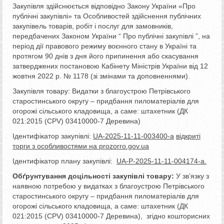
Закупівля здійснюється відповідно Закону України «Про
публічні закупівлі» та Особливостей здійснення публічних
закупівель товарів, робіт і послуг для замовників,
передбачених Законом України “ Про публічні закупівлі ”, на
період дії правового режиму воєнного стану в Україні та
протягом 90 днів з дня його припинення або скасування
затверджених постановою Кабінету Міністрів України від 12
жовтня 2022 р. № 1178 (зі змінами та доповненнями).
Закупівля товару: Видатки з благоустрою Петрівського
старостинського округу – придбання пиломатеріалів для
огорожі сільського кладовища, а саме: штахетник (ДК
021:2015 (CPV) 03410000-7 Деревина)
Ідентифікатор закупівлі:
UA
-2025-11-11-003400-a
відкриті
торги з особливостями на prozorro
.gov
.ua
Ідентифікатор плану закупівлі:
UA-P-2025-11-11-004174-a
.
Обґрунтування доцільності закупівлі товару:
У зв’язку з
наявною потребою у видатках з благоустрою Петрівського
старостинського округу – придбання пиломатеріалів для
огорожі сільського кладовища, а саме: штахетник (ДК
021:2015 (CPV) 03410000-7 Деревина), згідно кошторисних