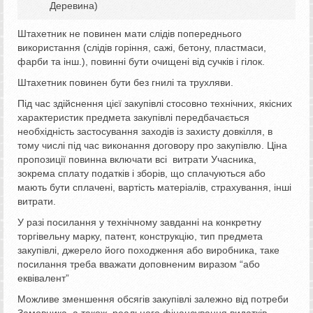
Деревина)
Штахетник не повинен мати слідів попереднього
використання (слідів горіння, сажі, бетону, пластмаси,
фарби та інш.), повинні бути очищені від сучків і гілок.
Штахетник повинен бути без гнилі та трухляви.
Під час здійснення цієї закупівлі стосовно технічних, якісних
характеристик предмета закупівлі передбачається
необхідність застосування заходів із захисту довкілля, в
тому числі під час виконання договору про закупівлю. Ціна
пропозиції повинна включати всі витрати Учасника,
зокрема сплату податків і зборів, що сплачуються або
мають бути сплачені, вартість матеріалів, страхування, інші
витрати.
У разі посилання у технічному завданні на конкретну
торгівельну марку, патент, конструкцію, тип предмета
закупівлі, джерело його походження або виробника, таке
посилання треба вважати доповненим виразом “або
еквівалент”
Можливе зменшення обсягів закупівлі залежно від потреби
Замовника, а також реального фінансування видатків.