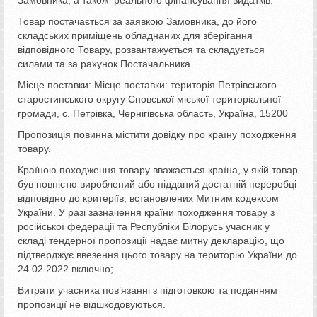
Товар постачається за заявкою Замовника, до його
складських приміщень обладнаних для зберігання
відповідного Товару, розвантажується та складується
силами та за рахунок Постачальника.
Місце поставки: Місце поставки: територія Петрівського
старостинського округу Сновської міської територіальної
громади, с. Петрівка, Чернігівська область, Україна, 15200
Пропозиція повинна містити довідку про країну походження
товару.
Країною походження товару вважається країна, у якій товар
був повністю вироблений або підданий достатній переробці
відповідно до критеріїв, встановлених Митним кодексом
України. У разі зазначення країни походження товару з
російської федерації та Республіки Білорусь учасник у
складі тендерної пропозиції надає митну декларацію, що
підтверджує ввезення цього товару на територію України до
24.02.2022 включно;
Витрати учасника пов’язанні з підготовкою та поданням
пропозиції не відшкодовуються.