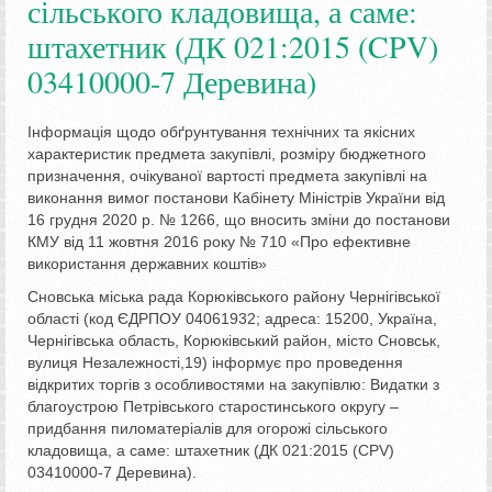
сільського кладовища, а саме:
штахетник (ДК 021:2015 (CPV)
03410000-7 Деревина)
Інформація щодо обґрунтування технічних та якісних
характеристик предмета закупівлі, розміру бюджетного
призначення, очікуваної вартості предмета закупівлі на
виконання вимог постанови Кабінету Міністрів України від
16 грудня 2020 р. № 1266, що вносить зміни до постанови
КМУ від 11 жовтня 2016 року № 710 «Про ефективне
використання державних коштів»
Сновська міська рада Корюківського району Чернігівської
області (код ЄДРПОУ 04061932; адреса: 15200, Україна,
Чернігівська область, Корюківський район, місто Сновськ,
вулиця Незалежності,19) інформує про проведення
відкритих торгів з особливостями на закупівлю: Видатки з
благоустрою Петрівського старостинського округу –
придбання пиломатеріалів для огорожі сільського
кладовища, а саме: штахетник (ДК 021:2015 (CPV)
03410000-7 Деревина).