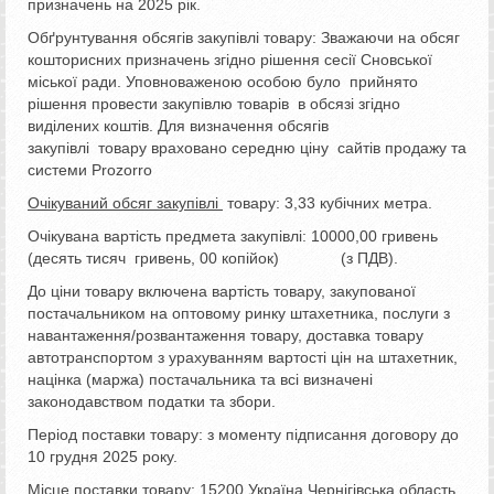
призначень на 2025 рік.
Обґрунтування обсягів закупівлі товару: Зважаючи на обсяг
кошторисних призначень згідно рішення сесії Сновської
міської ради. Уповноваженою особою було прийнято
рішення провести закупівлю товарів в обсязі згідно
виділених коштів. Для визначення обсягів
закупівлі товару враховано середню ціну сайтів продажу та
системи Prozorro
Очікуваний обсяг закупівлі
товару: 3,33 кубічних метра.
Очікувана вартість предмета закупівлі: 10000,00 гривень
(десять тисяч гривень, 00 копійок) (з ПДВ).
До ціни товару включена вартість товару, закупованої
постачальником на оптовому ринку штахетника, послуги з
навантаження/розвантаження товару, доставка товару
автотранспортом з урахуванням вартості цін на штахетник,
націнка (маржа) постачальника та всі визначені
законодавством податки та збори.
Період поставки товару: з моменту підписання договору до
10 грудня 2025 року.
Місце
поставки товару: 15200 Україна Чернігівська область