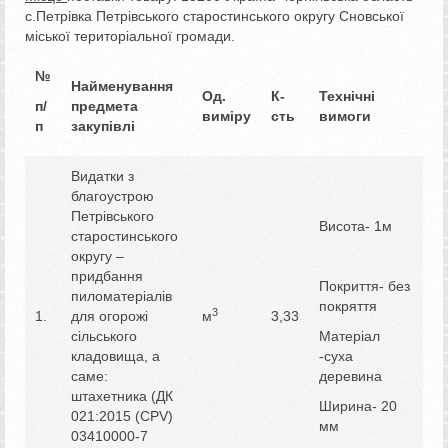
с.Петрівка Петрівського старостинського округу Сновської
міської територіальної громади.
№
Найменування
Од.
К-
Технічні
п/
предмета
виміру
сть
вимоги
п
закупівлі
Видатки з
благоустрою
Петрівського
Висота- 1м
старостинського
округу –
придбання
Покриття- без
пиломатеріалів
покряття
3
1.
для огорожі
м
3,33
сільського
Матеріал
кладовища, а
-суха
саме:
деревина
штахетника (ДК
Ширина- 20
021:2015 (CPV)
мм
03410000-7