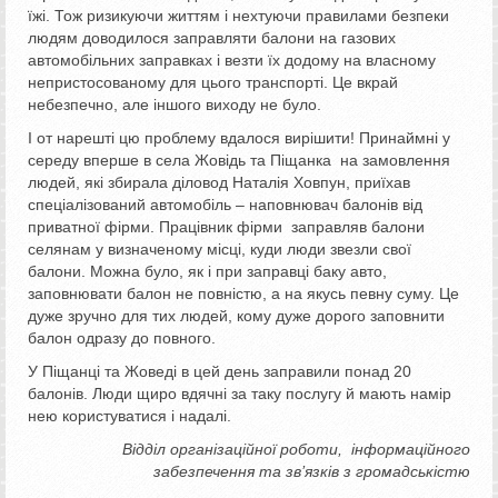
їжі. Тож ризикуючи життям і нехтуючи правилами безпеки
людям доводилося заправляти балони на газових
автомобільних заправках і везти їх додому на власному
непристосованому для цього транспорті. Це вкрай
небезпечно, але іншого виходу не було.
І от нарешті цю проблему вдалося вирішити! Принаймні у
середу вперше в села Жовідь та Піщанка на замовлення
людей, які збирала діловод Наталія Ховпун, приїхав
спеціалізований автомобіль – наповнювач балонів від
приватної фірми. Працівник фірми заправляв балони
селянам у визначеному місці, куди люди звезли свої
балони. Можна було, як і при заправці баку авто,
заповнювати балон не повністю, а на якусь певну суму. Це
дуже зручно для тих людей, кому дуже дорого заповнити
балон одразу до повного.
У Піщанці та Жоведі в цей день заправили понад 20
балонів. Люди щиро вдячні за таку послугу й мають намір
нею користуватися і надалі.
Відділ організаційної роботи,
інформаційного
забезпечення та зв’язків з громадськістю