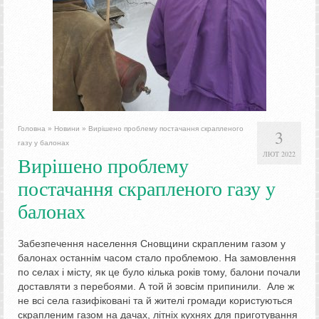
Головна
»
Новини
»
Вирішено проблему постачання скрапленого
3
газу у балонах
ЛЮТ 2022
Вирішено проблему
постачання скрапленого газу у
балонах
Забезпечення населення Сновщини скрапленим газом у
балонах останнім часом стало проблемою. На замовлення
по селах і місту, як це було кілька років тому, балони почали
доставляти з перебоями. А той й зовсім припинили. Але ж
не всі села газифіковані та й жителі громади користуються
скрапленим газом на дачах, літніх кухнях для приготування