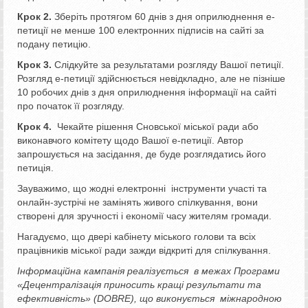
Крок 2.
Зберіть протягом 60 днів з дня оприлюднення е-
петиції не менше 100 електронних підписів на сайті за
подану петицію.
Крок 3.
Слідкуйте за результатами розгляду Вашої петиції.
Розгляд е-петиції здійснюється невідкладно, але не пізніше
10 робочих днів з дня оприлюднення інформації на сайті
про початок її розгляду.
Крок 4.
Чекайте рішення Сновської міської ради або
виконавчого комітету щодо Вашої е-петиції. Автор
запрошується на засідання, де буде розглядатись його
петиція.
Зауважимо, що жодні електронні інструменти участі та
онлайн-зустрічі не замінять живого спілкування, вони
створені для зручності і економії часу жителям громади.
Нагадуємо, що двері кабінету міського голови та всіх
працівників міської ради зажди відкриті для спілкування.
Інформаційна кампанія реалізується в межах Програми
«Децентралізація приносить кращі результати та
ефективність» (
DOBRE
)
, що виконується міжнародною