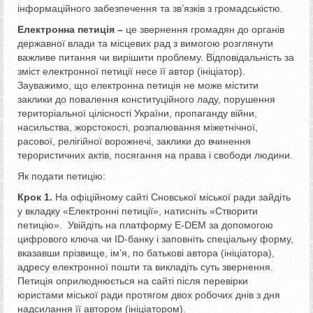
інформаційного забезпечення та зв’язків з громадськістю.
Електронна петиція
–
це звернення громадян до органів
державної влади та місцевих рад з вимогою розглянути
важливе питання чи вирішити проблему. Відповідальність за
зміст електронної петиції несе її автор (ініціатор).
Зауважимо, що електронна петиція не може містити
заклики до повалення конституційного ладу, порушення
територіальної цілісності України, пропаганду війни,
насильства, жорстокості, розпалювання міжетнічної,
расової, релігійної ворожнечі, заклики до вчинення
терористичних актів, посягання на права і свободи людини.
Як подати петицію:
Крок 1.
На офіційному сайті Сновської міської ради зайдіть
у вкладку «Електронні петиції», натисніть «Створити
петицію». Увійдіть на платформу Е-DEM за допомогою
цифрового ключа чи ID-банку і заповніть спеціальну форму,
вказавши прізвище, ім’я, по батькові автора (ініціатора),
адресу електронної пошти та викладіть суть звернення.
Петиція оприлюднюється на сайті після перевірки
юристами міської ради протягом двох робочих днів з дня
надсилання її автором (ініціатором).