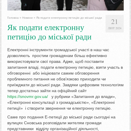
Головна
»
Новини
»
Як подати електронну петицію до міської ради
21
Як подати електронну
ЛЮТ 2024
петицію до міської ради
Електронні інструменти громадської участі в наш час
дозволяють простим громадянам більш ефективно
використовувати свої права. Адже, щоб поставити
запитання владі, подати електронну петицію, взяти участь в
обговоренні або ініціювати самим обговорення
проблемного питання не обов’язково приходити чи
приїжджати до міської ради. Завдяки цифровим технологіям
тепер достатньо зайти на офіційний сайт
https://snovmr.gov.ua/
у рубрики «Запитання до влади»,
«Електронні консультації з громадськістю», «Електронні
петиції» і створити звернення чи електронну петицію.
Саме про подання Е-петиції до міської ради сьогодні на
вулицях Сновська розповідали жителям громади
представники відділу організаційної діяльності,