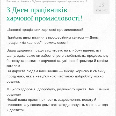
Головна
»
Новини
»
З Днем працівників харчової промисловості!
19
З Днем працівників
ЖОВ 2025
харчової промисловості!
Шановні працівники харчової промисловості!
Прийміть щирі вітання з професійним святом — Днем
працівників харчової промисловості!
Ваша щоденна праця заслуговує на глибоку вдячність і
шану, адже саме ви забезпечуєте стабільність, продовольчу
безпеку та розвиток харчової галузі нашої громади й країни
загалом.
Ви даруєте людям найцінніше — якісну, корисну й смачну
продукцію, яка є невід’ємною частиною добробуту кожної
родини.
Міцного здоров’я, добробуту, родинного щастя Вам і Вашим
родинам.
Нехай ваша праця приносить задоволення, повагу й
визнання, а у ваших домівках завжди панують мир, злагода
й достаток.