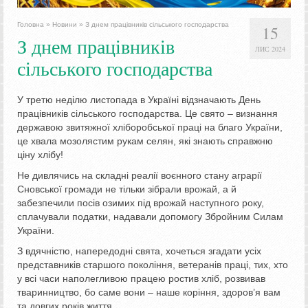
Головна
»
Новини
»
З днем працівників сільського господарства
15
З днем працівників
ЛИС 2024
сільського господарства
У третю неділю листопада в Україні відзначають День
працівників сільського господарства. Це свято – визнання
державою звитяжної хліборобської праці на благо України,
це хвала мозолястим рукам селян, які знають справжню
ціну хлібу!
Не дивлячись на складні реалії воєнного стану аграрії
Сновської громади не тільки зібрали врожай, а й
забезпечили посів озимих під врожай наступного року,
сплачували податки, надавали допомогу Збройним Силам
України.
З вдячністю, напередодні свята, хочеться згадати усіх
представників старшого покоління, ветеранів праці, тих, хто
у всі часи наполегливою працею ростив хліб, розвивав
тваринництво, бо саме вони – наше коріння, здоров’я вам
та довгих років життя.