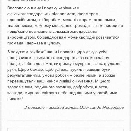
Висловлюю шану і подяку керівникам
сільськогосподарських підприємств, фермерам,
одноосібникам, хліборобам, механізаторам, агрономам,
тваринникам, кожному мешканцю громади – всім, чиє життя
невід’ємно пов’язане із сільськогосподарським
виробництвом, бо завдяки вам може сьогодні розвиватися
громада і держава в цілому.
З почуттям глибокої шани і поваги щиро дякую усім
працівникам сільського господарства за самовіддану
працю, любов до землі, витримку і мудрість, за натруджені
руки. Щиро бажаю, щоб усі ваші зусилля завжди були
результативними, умови роботи – безпечними, а врожаї
перевищували ваші найсміливіші очікування. Міцного
здоров’я вам, родинного затишку, добробуту, щастя,
злагоди, мирного світлого неба над вашими урожайними
нивами!
З повагою – міський голова Олександр Медведьов