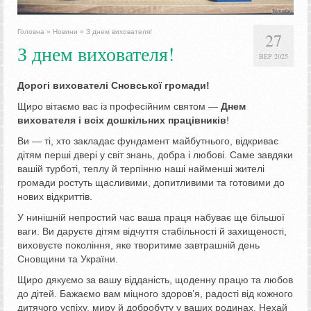
Головна
»
Новини
»
З днем вихователя!
27
З днем вихователя!
ВЕР 2025
Дорогі вихователі Сновської громади!
Щиро вітаємо вас із професійним святом —
Днем
вихователя і всіх дошкільних працівників
!
Ви — ті, хто закладає фундамент майбутнього, відкриває
дітям перші двері у світ знань, добра і любові. Саме завдяки
вашій турботі, теплу й терпінню наші найменші жителі
громади ростуть щасливими, допитливими та готовими до
нових відкриттів.
У нинішній непростий час ваша праця набуває ще більшої
ваги. Ви даруєте дітям відчуття стабільності й захищеності,
виховуєте покоління, яке творитиме завтрашній день
Сновщини та України.
Щиро дякуємо за вашу відданість, щоденну працю та любов
до дітей. Бажаємо вам міцного здоров’я, радості від кожного
дитячого успіху, миру й добробуту у ваших родинах. Нехай