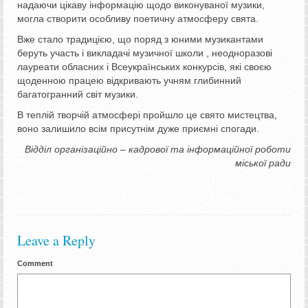
надаючи цікаву інформацію щодо виконуваної музики,
могла створити особливу поетичну атмосферу свята.
Вже стало традицією, що поряд з юними музикантами
беруть участь і викладачі музичної школи , неодноразові
лауреати обласних і Всеукраїнських конкурсів, які своєю
щоденною працею відкривають учням глибинний
багатогранний світ музики.
В теплій творчій атмосфері пройшло це свято мистецтва,
воно залишило всім присутнім дуже приємні спогади.
Відділ організаційно – кадрової та інформаційної роботи
міської ради
Leave a Reply
Comment