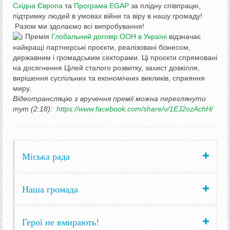
Східна Європа
та
Програма EGAP
за плідну співпрацю,
підтримку людей в умовах війни та віру в нашу громаду!
Разом ми здолаємо всі випробування!
Премія
Глобальний договір ООН в Україні
відзначає
найкращі партнерські проєкти, реалізовані бізнесом,
державним і громадським секторами. Ці проєкти спрямовані
на досягнення Цілей сталого розвитку, захист довкілля,
вирішення суспільних та економічних викликів, сприяння
миру.
Відеотрансляцію з вручення премії можна переглянути
тут (2:18):
https://www.facebook.com/share/v/1EJ2ozAchH/
Міська рада
Наша громада
Герої не вмирають!