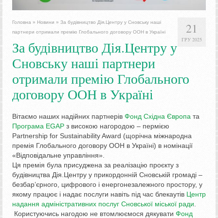
Головна
»
Новини
»
За будівництво Дія.Центру у Сновську наші
21
партнери отримали премію Глобального договору ООН в Україні
ГРУ 2025
За будівництво Дія.Центру у
Сновську наші партнери
отримали премію Глобального
договору ООН в Україні
Вітаємо наших надійних партнерів
Фонд Східна Європа
та
Програма EGAP
з високою нагородою – пермією
Partnership for Sustainability Award (щорічна міжнародна
премія Глобального договору ООН в Україні) в номінації
«Відповідальне управління».
Ця премія була присуджена за реалізацію проєкту з
будівництва Дія.Центру у прикордонній Сновській громаді –
безбар’єрного, цифрового і енергонезалежного простору, у
якому працює і надає послуги навіть під час блекаутів
Центр
надання адміністративних послуг Сновської міської ради
.
Користуючись нагодою не втомлюємося дякувати
Фонд